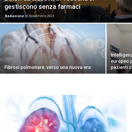
gestiscono senza farmaci
Redazione
30 Novembre 2023
Intelligen
europeo pe
Fibrosi polmonare: verso una nuova era
pazienti c