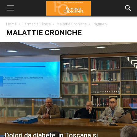
Home
Farmacia Clinica
Malattie Croniche
Pagina 9
MALATTIE CRONICHE
Dolori da diabete, in Toscana si