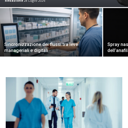
Redazione
28 Luglio 2026
Sincronizzazione dei flussi tra leve
Spray nas
manageriali e digitali
dell’anafi