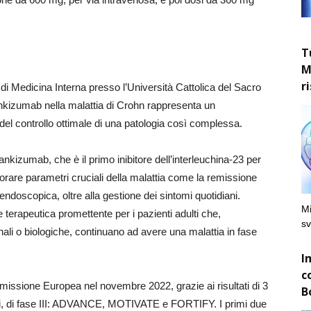
T
M
r
di Medicina Interna presso l’Università Cattolica del Sacro
sankizumab nella malattia di Crohn rappresenta un
 del controllo ottimale di una patologia così complessa.
isankizumab, che è il primo inibitore dell’interleuchina-23 per
liorare parametri cruciali della malattia come la remissione
endoscopica, oltre alla gestione dei sintomi quotidiani.
Mi
terapeutica promettente per i pazienti adulti che,
sv
ali o biologiche, continuano ad avere una malattia in fase
I
c
missione Europea nel novembre 2022, grazie ai risultati di 3
B
trici, di fase III: ADVANCE, MOTIVATE e FORTIFY. I primi due