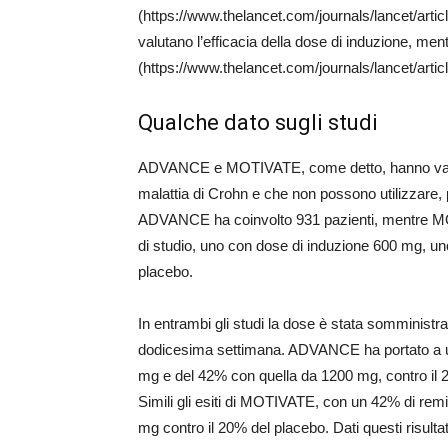
(https://www.thelancet.com/journals/lancet/arti
valutano l’efficacia della dose di induzione, men
(https://www.thelancet.com/journals/lancet/artic
Qualche dato sugli studi
ADVANCE e MOTIVATE, come detto, hanno valuta
malattia di Crohn e che non possono utilizzare, per
ADVANCE ha coinvolto 931 pazienti, mentre MOTI
di studio, uno con dose di induzione 600 mg, un
placebo.
In entrambi gli studi la dose è stata somministrata
dodicesima settimana. ADVANCE ha portato a u
mg e del 42% con quella da 1200 mg, contro il 25
Simili gli esiti di MOTIVATE, con un 42% di re
mg contro il 20% del placebo. Dati questi risultat