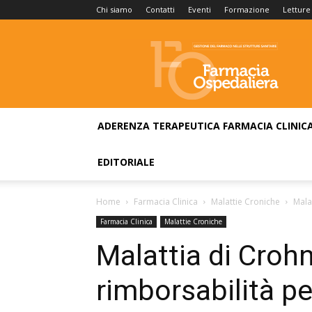
Chi siamo
Contatti
Eventi
Formazione
Letture
Farmacia
Ospedaliera
ADERENZA TERAPEUTICA
FARMACIA CLINIC
EDITORIALE
Home
Farmacia Clinica
Malattie Croniche
Mala
Farmacia Clinica
Malattie Croniche
Malattia di Croh
rimborsabilità p