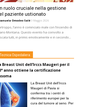
n ruolo cruciale nella gestione
el paziente ustionato
manuela Omodeo Salé
3 Maggio 2026
rtroppo, l’anno è cominciato male con l’incendio di
ans-Montana. Questo evento ha coinvolto a
scata tutti, in primis emotivamente e in secondo...
Tecnica Ospedaliera
a Breast Unit dell’Irccs Maugeri per il
8° anno ottiene la certificazione
usoma
La Breast Unit dell’Irccs
Maugeri di Pavia si
conferma tra i centri di
riferimento europei per la
cura del tumore al seno. Per