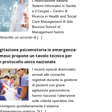
L’Associazione Italiana
Sistemi Informativi in Sanità
e il Cergas – Centro di
Ricerca in Health and Social
Care Management di Sda
Bocconi School of
Management hanno
ttoscritto un accordo di
[...]
gitazione psicomotoria in emergenza:
imeuc propone un tavolo tecnico per
n protocollo unico nazionale
I recenti episodi drammatici
arrivati alle cronache
registrati durante la gestione
di pazienti con grave
agitazione psicomotoria
hanno riacceso l’attenzione
sulle criticità operative che
involgono quotidianamente il sistema
ll’emergenza-urgenza. Si
[...]