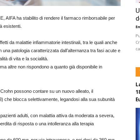
U
d
 AIFA ha stabilito di rendere il farmaco rimborsabile per
à esistenti.
E
Pu
Cr
fetti da malattie infiammatorie intestinali, tra le quali anche
ca
una patologia caratterizzata dall’alternanza tra fasi acute e
à di vita e la socialità.
 ma altre non rispondono a quanto già disponibile in
L
1
di Crohn possono contare su un nuovo alleato, il
E
L23) che blocca selettivamente, legandosi alla sua subunità
n pazienti adulti, con malattia attiva da moderata a severa,
dita di risposta o una intolleranza alla terapia
one da 600 mg, per via intravenosa, e poi dosi da 360 mg