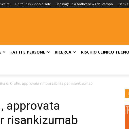
 Scelte
Un tour in video-pillole
Message in a bottle: news dal campo
Iscrivi
A
FATTI E PERSONE
RICERCA
RISCHIO CLINICO
TECNO
ttia di Crohn, approvata rimborsabilità per risankizumab
n, approvata
er risankizumab