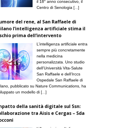
il 18° anno consecutivo, il
Centro di Senologia
[...]
umore del rene, al San Raffaele di
ilano l’intelligenza artificiale stima il
ischio prima dell’intervento
L’intelligenza artificiale entra
sempre più concretamente
nella medicina
personalizzata. Uno studio
dell’Università Vita-Salute
San Raffaele e dell’Irccs
Ospedale San Raffaele di
lano, pubblicato su Nature Communications, ha
iluppato un modello di
[...]
mpatto della sanità digitale sul Ssn:
ollaborazione tra Aisis e Cergas – Sda
occoni