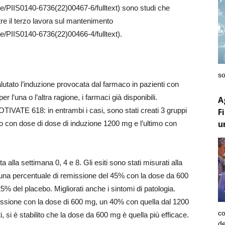
cle/PIIS0140-6736(22)00467-6/fulltext) sono studi che
tre il terzo lavora sul mantenimento
le/PIIS0140-6736(22)00466-4/fulltext).
so
to l’induzione provocata dal farmaco in pazienti con
 l’una o l’altra ragione, i farmaci già disponibili.
A
VATE 618: in entrambi i casi, sono stati creati 3 gruppi
F
u
o con dose di dose di induzione 1200 mg e l’ultimo con
 alla settimana 0, 4 e 8. Gli esiti sono stati misurati alla
na percentuale di remissione del 45% con la dose da 600
% del placebo. Migliorati anche i sintomi di patologia.
missione con la dose di 600 mg, un 40% con quella dal 1200
co
i, si è stabilito che la dose da 600 mg è quella più efficace.
de