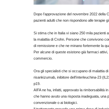
Dopo l’approvazione del novembre 2022 della CE,
pazienti adulti che non rispondono alle terapie gi
Si stima che in Italia vi siano 250 mila pazienti af
la malattia di Crohn. Persone che convivono con 
di remissione e che ne minano fortemente la qualit
Per alcune di queste esistono già farmaci attivi,
commercio.
Ora gli specialisti che si occupano di malattia 
risankizumab, inibitore dell’interleuchina-23 (I
p19.
AIFA ne ha, infatti, approvato la rimborsabilità i
che hanno avuto una risposta inadeguata, una per
convenzionale o ai biologici.
Il trattamento prevede una prima dose di induzi