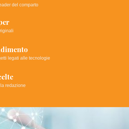
leader del comparto
per
iginali
ndimento
etti legati alle tecnologie
celte
lla redazione