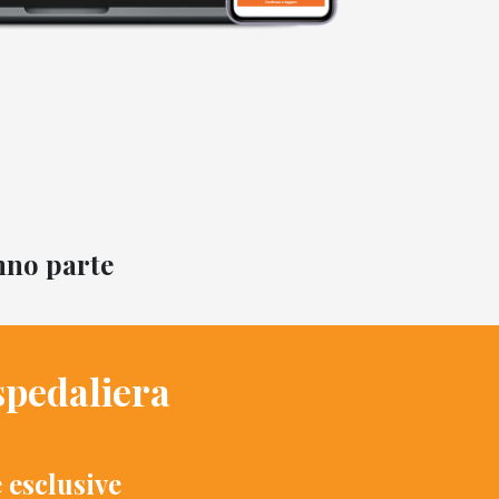
anno parte
spedaliera
e esclusive