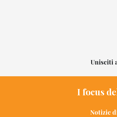
Unisciti 
I focus d
Notizie d