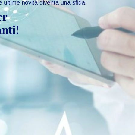
 ultime novità diventa una sfida.
er
nti!