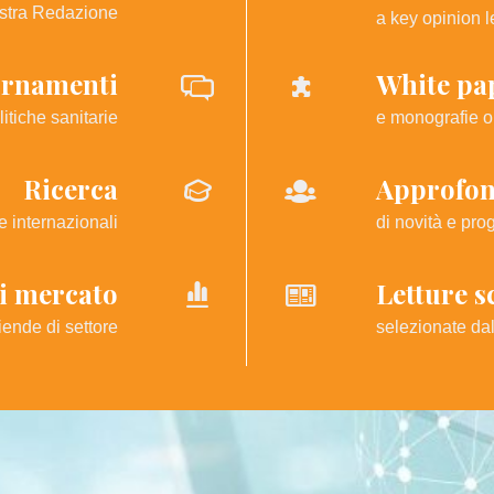
ostra Redazione
a key opinion 
rnamenti
White pa
litiche sanitarie
e monografie or
Ricerca
Approfo
 e internazionali
di novità e prog
i mercato
Letture s
iende di settore
selezionate da