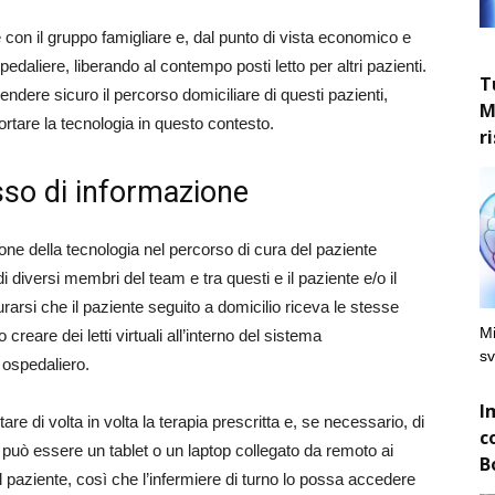
e con il gruppo famigliare e, dal punto di vista economico e
edaliere, liberando al contempo posti letto per altri pazienti.
T
endere sicuro il percorso domiciliare di questi pazienti,
M
rtare la tecnologia in questo contesto.
r
lusso di informazione
ione della tecnologia nel percorso di cura del paziente
 diversi membri del team e tra questi e il paziente e/o il
rarsi che il paziente seguito a domicilio riceva le stesse
Mi
creare dei letti virtuali all’interno del sistema
sv
 ospedaliero.
I
re di volta in volta la terapia prescritta e, se necessario, di
c
le può essere un tablet o un laptop collegato da remoto ai
B
l paziente, così che l’infermiere di turno lo possa accedere