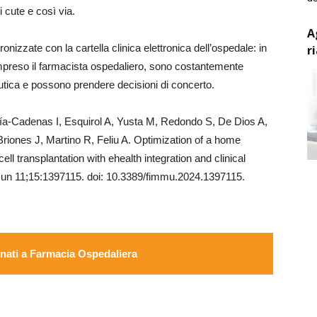
i cute e così via.
A
ronizzate con la cartella clinica elettronica dell’ospedale: in
r
ompreso il farmacista ospedaliero, sono costantemente
tica e possono prendere decisioni di concerto.
a-Cadenas I, Esquirol A, Yusta M, Redondo S, De Dios A,
iones J, Martino R, Feliu A. Optimization of a home
ll transplantation with ehealth integration and clinical
Jun 11;15:1397115. doi: 10.3389/fimmu.2024.1397115.
ati a Farmacia Ospedaliera