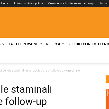
 Scelte
Un tour in video-pillole
Message in a bottle: news dal campo
Iscrivi
A
FATTI E PERSONE
RICERCA
RISCHIO CLINICO
TECNO
di cellule staminali ematopoietiche e follow-up domiciliare
ule staminali
 follow-up