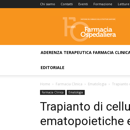
Chi siamo
Contatti
Eventi
Formazione
Letture
Farmacia
Ospedaliera
ADERENZA TERAPEUTICA
FARMACIA CLINIC
EDITORIALE
Home
Farmacia Clinica
Ematologia
Trapianto 
Farmacia Clinica
Ematologia
Trapianto di cell
ematopoietiche e