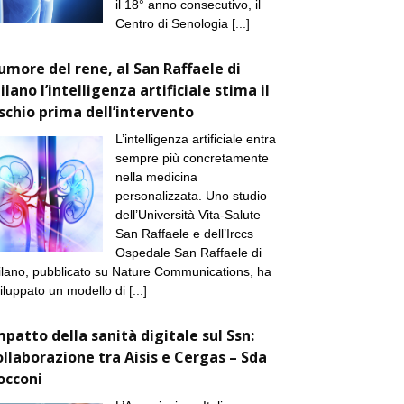
il 18° anno consecutivo, il
Centro di Senologia
[...]
umore del rene, al San Raffaele di
ilano l’intelligenza artificiale stima il
ischio prima dell’intervento
L’intelligenza artificiale entra
sempre più concretamente
nella medicina
personalizzata. Uno studio
dell’Università Vita-Salute
San Raffaele e dell’Irccs
Ospedale San Raffaele di
lano, pubblicato su Nature Communications, ha
iluppato un modello di
[...]
mpatto della sanità digitale sul Ssn:
ollaborazione tra Aisis e Cergas – Sda
occoni