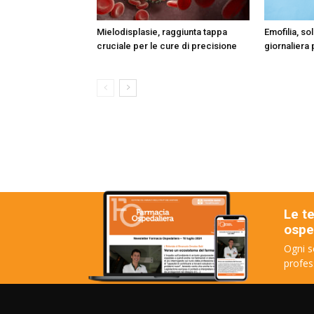
Mielodisplasie, raggiunta tappa
Emofilia, so
cruciale per le cure di precisione
giornaliera 
Le t
osped
Ogni s
profes