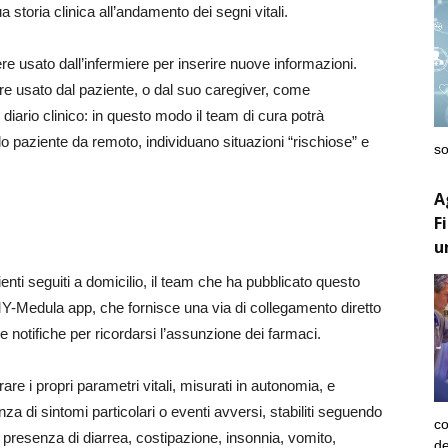
a storia clinica all’andamento dei segni vitali.
 usato dall’infermiere per inserire nuove informazioni.
sere usato dal paziente, o dal suo caregiver, come
iario clinico: in questo modo il team di cura potrà
golo paziente da remoto, individuano situazioni “rischiose” e
so
A
F
u
enti seguiti a domicilio, il team che ha pubblicato questo
Medula app, che fornisce una via di collegamento diretto
 notifiche per ricordarsi l’assunzione dei farmaci.
are i propri parametri vitali, misurati in autonomia, e
za di sintomi particolari o eventi avversi, stabiliti seguendo
co
 presenza di diarrea, costipazione, insonnia, vomito,
de