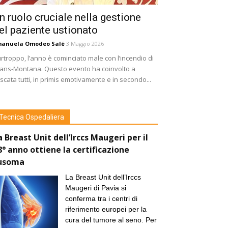
n ruolo cruciale nella gestione
el paziente ustionato
manuela Omodeo Salé
3 Maggio 2026
rtroppo, l’anno è cominciato male con l’incendio di
ans-Montana. Questo evento ha coinvolto a
scata tutti, in primis emotivamente e in secondo...
Tecnica Ospedaliera
a Breast Unit dell’Irccs Maugeri per il
8° anno ottiene la certificazione
usoma
La Breast Unit dell’Irccs
Maugeri di Pavia si
conferma tra i centri di
riferimento europei per la
cura del tumore al seno. Per