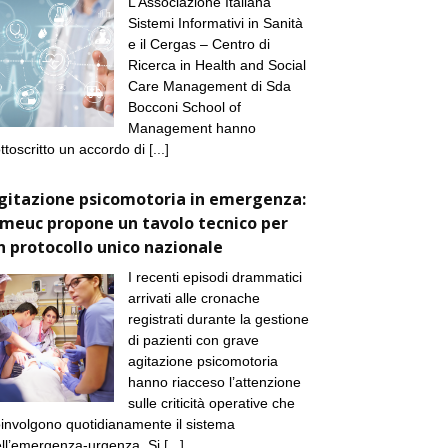
L’Associazione Italiana
Sistemi Informativi in Sanità
e il Cergas – Centro di
Ricerca in Health and Social
Care Management di Sda
Bocconi School of
Management hanno
ttoscritto un accordo di
[...]
gitazione psicomotoria in emergenza:
imeuc propone un tavolo tecnico per
n protocollo unico nazionale
I recenti episodi drammatici
arrivati alle cronache
registrati durante la gestione
di pazienti con grave
agitazione psicomotoria
hanno riacceso l’attenzione
sulle criticità operative che
involgono quotidianamente il sistema
ll’emergenza-urgenza. Si
[...]