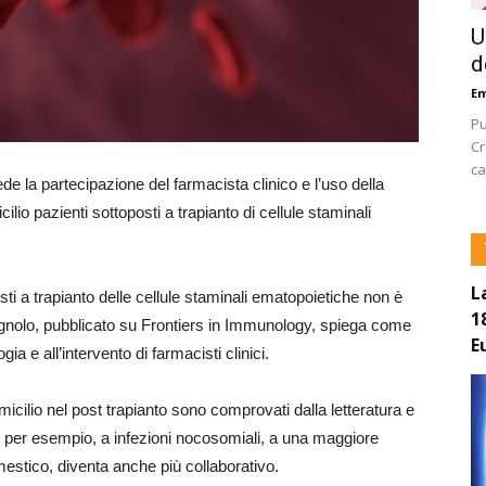
U
d
E
Pu
Cr
ca
la partecipazione del farmacista clinico e l’uso della
lio pazienti sottoposti a trapianto di cellule staminali
L
sti a trapianto delle cellule staminali ematopoietiche non è
1
agnolo, pubblicato su Frontiers in Immunology, spiega come
E
a e all’intervento di farmacisti clinici.
icilio nel post trapianto sono comprovati dalla letteratura e
 per esempio, a infezioni nocosomiali, a una maggiore
estico, diventa anche più collaborativo.