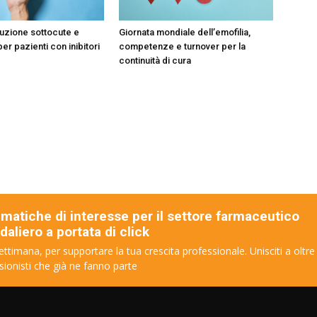
luzione sottocute e
Giornata mondiale dell’emofilia,
per pazienti con inibitori
competenze e turnover per la
continuità di cura
ematiche di interesse per il settore farmaceutico
aliero a portata di click
ettimana, per supportare la tua crescita professionale. Unisciti a oltre
sionisti che già ne fanno parte