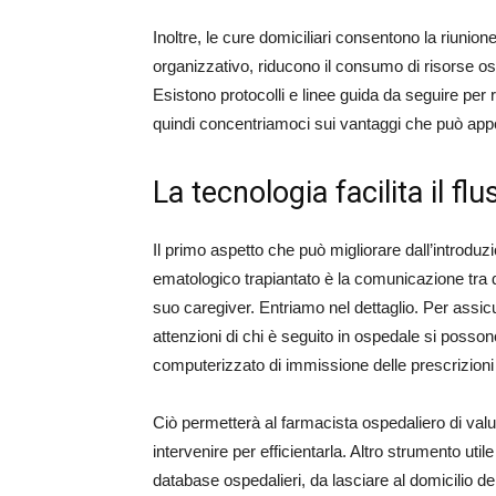
Inoltre, le cure domiciliari consentono la riunion
organizzativo, riducono il consumo di risorse osp
Esistono protocolli e linee guida da seguire per r
quindi concentriamoci sui vantaggi che può appo
La tecnologia facilita il f
Il primo aspetto che può migliorare dall’introduz
ematologico trapiantato è la comunicazione tra di
suo caregiver. Entriamo nel dettaglio. Per assicu
attenzioni di chi è seguito in ospedale si possono 
computerizzato di immissione delle prescrizioni
Ciò permetterà al farmacista ospedaliero di valuta
intervenire per efficientarla. Altro strumento uti
database ospedalieri, da lasciare al domicilio de