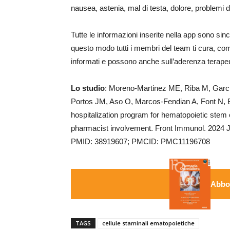
nausea, astenia, mal di testa, dolore, problemi d
Tutte le informazioni inserite nella app sono sinc
questo modo tutti i membri del team ti cura, c
informati e possono anche sull’aderenza terapeu
Lo studio
: Moreno-Martinez ME, Riba M, Garcí
Portos JM, Aso O, Marcos-Fendian A, Font N, Br
hospitalization program for hematopoietic stem ce
pharmacist involvement. Front Immunol. 2024 
PMID: 38919607; PMCID: PMC11196708
Abbon
TAGS
cellule staminali ematopoietiche