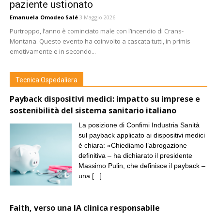
paziente ustionato
Emanuela Omodeo Salé
3 Maggio 2026
Purtroppo, l’anno è cominciato male con l’incendio di Crans-
Montana. Questo evento ha coinvolto a cascata tutti, in primis
emotivamente e in secondo...
Tecnica Ospedaliera
Payback dispositivi medici: impatto su imprese e
sostenibilità del sistema sanitario italiano
La posizione di Confimi Industria Sanità
sul payback applicato ai dispositivi medici
è chiara: «Chiediamo l’abrogazione
definitiva – ha dichiarato il presidente
Massimo Pulin, che definisce il payback –
una
[...]
Faith, verso una IA clinica responsabile