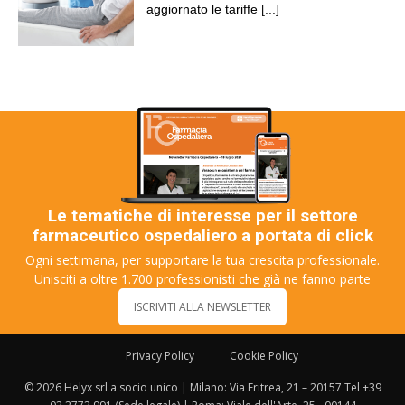
aggiornato le tariffe
[...]
Le tematiche di interesse per il settore
farmaceutico ospedaliero a portata di click
Ogni settimana, per supportare la tua crescita professionale.
Unisciti a oltre 1.700 professionisti che già ne fanno parte
ISCRIVITI ALLA NEWSLETTER
Privacy Policy
Cookie Policy
© 2026 Helyx srl a socio unico | Milano: Via Eritrea, 21 – 20157 Tel +39