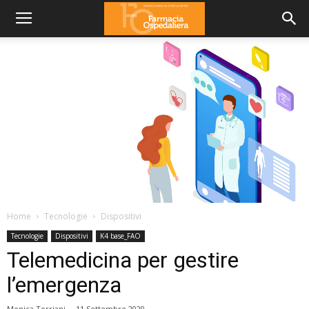
Home
Tecnologie
Dispositivi
Tecnologie
Dispositivi
K4 base_FAO
Telemedicina per gestire
l’emergenza
Monica Torriani
-
11 Settembre 2020