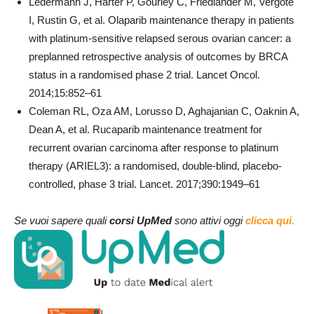
Ledermann J, Harter P, Gourley C, Friedlander M, Vergote
I, Rustin G, et al. Olaparib maintenance therapy in patients
with platinum-sensitive relapsed serous ovarian cancer: a
preplanned retrospective analysis of outcomes by BRCA
status in a randomised phase 2 trial. Lancet Oncol.
2014;15:852–61
Coleman RL, Oza AM, Lorusso D, Aghajanian C, Oaknin A,
Dean A, et al. Rucaparib maintenance treatment for
recurrent ovarian carcinoma after response to platinum
therapy (ARIEL3): a randomised, double-blind, placebo-
controlled, phase 3 trial. Lancet. 2017;390:1949–61
Se vuoi sapere quali
corsi UpMed
sono attivi oggi
clicca qui.