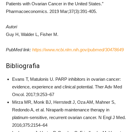
Patients with Ovarian Cancer in the United States.”
Pharmacoeconomics. 2019 Mar;37(3):391-405.
Autori
Guy H, Walder L, Fisher M.
PubMed link:
https://www.ncbi.nlm.nih.gov/pubmed/30478649
Bibliografia
Evans T, Matulonis U. PARP inhibitors in ovarian cancer:
evidence, experience and clinical potential. Ther Adv Med
Oncol. 2017;9:253–67
Mirza MR, Monk BJ, Herrstedt J, Oza AM, Mahner S,
Redondo A, et al. Niraparib maintenance therapy in
platinum-sensitive, recurrent ovarian cancer. N Engl J Med.
2016;375:2154–64