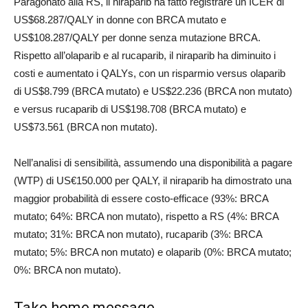
Paragonato alla RS, il niraparib ha fatto registrare un ICER di
US$68.287/QALY in donne con BRCA mutato e
US$108.287/QALY per donne senza mutazione BRCA.
Rispetto all’olaparib e al rucaparib, il niraparib ha diminuito i
costi e aumentato i QALYs, con un risparmio versus olaparib
di US$8.799 (BRCA mutato) e US$22.236 (BRCA non mutato)
e versus rucaparib di US$198.708 (BRCA mutato) e
US$73.561 (BRCA non mutato).
Nell’analisi di sensibilità, assumendo una disponibilità a pagare
(WTP) di US€150.000 per QALY, il niraparib ha dimostrato una
maggior probabilità di essere costo-efficace (93%: BRCA
mutato; 64%: BRCA non mutato), rispetto a RS (4%: BRCA
mutato; 31%: BRCA non mutato), rucaparib (3%: BRCA
mutato; 5%: BRCA non mutato) e olaparib (0%: BRCA mutato;
0%: BRCA non mutato).
Take home message