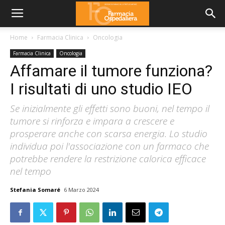
Home
Farmacia Clinica
Oncologia
Farmacia Clinica
Oncologia
Affamare il tumore funziona?
I risultati di uno studio IEO
Se inizialmente gli effetti sono buoni, nel tempo il
tumore si rinforza e impara a crescere e
prosperare anche con scarsa energia. Lo studio
individua poi l'associazione con un farmaco che
potrebbe rendere la restrizione calorica efficace
nel tempo
Stefania Somaré
6 Marzo 2024