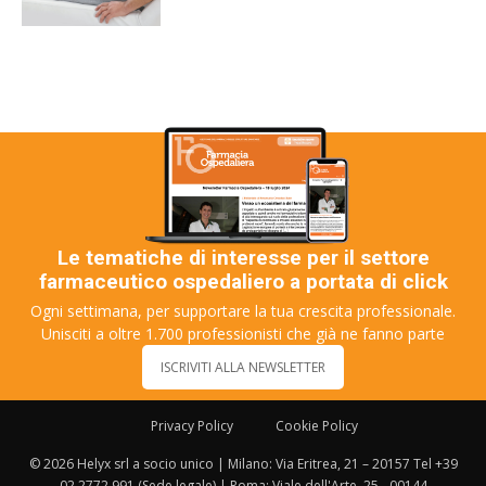
Le tematiche di interesse per il settore
farmaceutico ospedaliero a portata di click
Ogni settimana, per supportare la tua crescita professionale.
Unisciti a oltre 1.700 professionisti che già ne fanno parte
ISCRIVITI ALLA NEWSLETTER
Privacy Policy
Cookie Policy
© 2026 Helyx srl a socio unico | Milano: Via Eritrea, 21 – 20157 Tel +39
02 2772 991 (Sede legale) | Roma: Viale dell'Arte, 25 - 00144