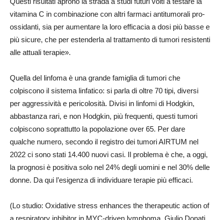
Questi risultati aprono la strada a studi futuri volti a testare la
vitamina C in combinazione con altri farmaci antitumorali pro-
ossidanti, sia per aumentare la loro efficacia a dosi più basse e
più sicure, che per estenderla al trattamento di tumori resistenti
alle attuali terapie».
Quella del linfoma è una grande famiglia di tumori che
colpiscono il sistema linfatico: si parla di oltre 70 tipi, diversi
per aggressività e pericolosità. Divisi in linfomi di Hodgkin,
abbastanza rari, e non Hodgkin, più frequenti, questi tumori
colpiscono soprattutto la popolazione over 65. Per dare
qualche numero, secondo il registro dei tumori AIRTUM nel
2022 ci sono stati 14.400 nuovi casi. Il problema è che, a oggi,
la prognosi è positiva solo nel 24% degli uomini e nel 30% delle
donne. Da qui l’esigenza di individuare terapie più efficaci.
(Lo studio: Oxidative stress enhances the therapeutic action of
a respiratory inhibitor in MYC-driven lymphoma. Giulio Donati,