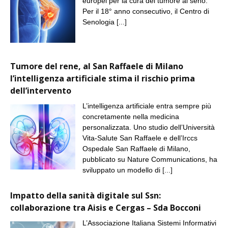
europei per la cura del tumore al seno.
Per il 18° anno consecutivo, il Centro di
Senologia
[...]
Tumore del rene, al San Raffaele di Milano
l’intelligenza artificiale stima il rischio prima
dell’intervento
L’intelligenza artificiale entra sempre più
concretamente nella medicina
personalizzata. Uno studio dell’Università
Vita-Salute San Raffaele e dell’Irccs
Ospedale San Raffaele di Milano,
pubblicato su Nature Communications, ha
sviluppato un modello di
[...]
Impatto della sanità digitale sul Ssn:
collaborazione tra Aisis e Cergas – Sda Bocconi
L’Associazione Italiana Sistemi Informativi