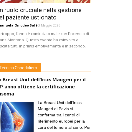
n ruolo cruciale nella gestione
el paziente ustionato
manuela Omodeo Salé
3 Maggio 2026
rtroppo, l’anno è cominciato male con l’incendio di
ans-Montana. Questo evento ha coinvolto a
scata tutti, in primis emotivamente e in secondo...
Tecnica Ospedaliera
a Breast Unit dell’Irccs Maugeri per il
8° anno ottiene la certificazione
usoma
La Breast Unit dell’Irccs
Maugeri di Pavia si
conferma tra i centri di
riferimento europei per la
cura del tumore al seno. Per