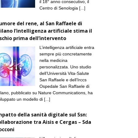
il 18° anno consecutivo, il
Centro di Senologia
[...]
umore del rene, al San Raffaele di
ilano l’intelligenza artificiale stima il
ischio prima dell’intervento
L’intelligenza artificiale entra
sempre più concretamente
nella medicina
personalizzata. Uno studio
dell’Università Vita-Salute
San Raffaele e dell’Irccs
Ospedale San Raffaele di
lano, pubblicato su Nature Communications, ha
iluppato un modello di
[...]
mpatto della sanità digitale sul Ssn:
ollaborazione tra Aisis e Cergas – Sda
occoni