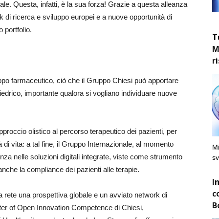
riale. Questa, infatti, è la sua forza! Grazie a questa alleanza
 di ricerca e sviluppo europei e a nuove opportunità di
o portfolio.
T
M
r
uppo farmaceutico, ciò che il Gruppo Chiesi può apportare
iedrico, importante qualora si vogliano individuare nuove
approccio olistico al percorso terapeutico dei pazienti, per
 di vita: a tal fine, il Gruppo Internazionale, al momento
Mi
enza nelle soluzioni digitali integrate, viste come strumento
sv
 anche la compliance dei pazienti alle terapie.
I
c
la rete una prospettiva globale e un avviato network di
B
nter of Open Innovation Competence di Chiesi,