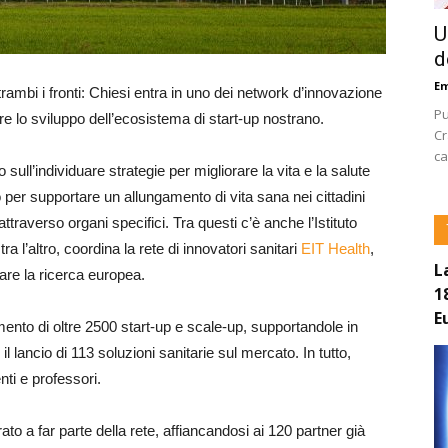
U
d
E
trambi i fronti: Chiesi entra in uno dei network d’innovazione
Pu
re lo sviluppo dell’ecosistema di start-up nostrano.
Cr
ca
sull’individuare strategie per migliorare la vita e la salute
o per supportare un allungamento di vita sana nei cittadini
ttraverso organi specifici. Tra questi c’è anche l’Istituto
 l’altro, coordina la rete di innovatori sanitari
EIT Health
,
L
are la ricerca europea.
1
E
amento di oltre 2500 start-up e scale-up, supportandole in
il lancio di 113 soluzioni sanitarie sul mercato. In tutto,
nti e professori.
o a far parte della rete, affiancandosi ai 120 partner già