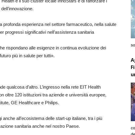
Health e il suo cluster locale InnoStars e di rafforzare i
 dell’innovazione.
ra profonda esperienza nel settore farmaceutico, nella salute
er progressi significativi nell’assistenza sanitaria
so
he rispondano alle esigenze in continua evoluzione dei
turo più in salute per tutti».
A
F
u
nde qualcosa d’altro. L’ingresso nella rete EIT Health
n oltre 120 istituzioni tra aziende e università europee,
itute, GE Healthcare e Philips.
nche all’ecosistema delle start-up italiane, tra i più
vazione sanitaria anche nel nostro Paese.
co
de