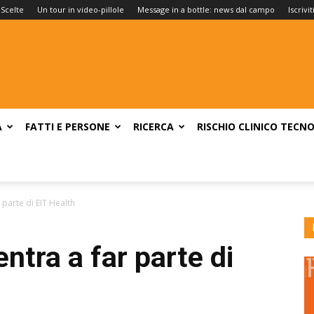
 Scelte
Un tour in video-pillole
Message in a bottle: news dal campo
Iscrivi
A
FATTI E PERSONE
RICERCA
RISCHIO CLINICO
TECNO
 parte di EIT Health
entra a far parte di