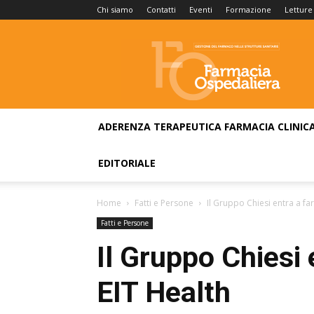
Chi siamo
Contatti
Eventi
Formazione
Letture
Farmacia
Ospedaliera
ADERENZA TERAPEUTICA
FARMACIA CLINIC
EDITORIALE
Home
Fatti e Persone
Il Gruppo Chiesi entra a far
Fatti e Persone
Il Gruppo Chiesi 
EIT Health