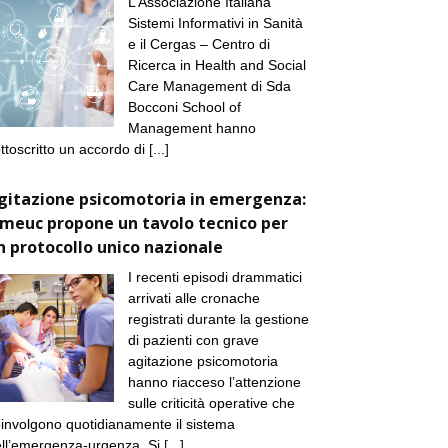
L’Associazione Italiana
Sistemi Informativi in Sanità
e il Cergas – Centro di
Ricerca in Health and Social
Care Management di Sda
Bocconi School of
Management hanno
ttoscritto un accordo di
[...]
gitazione psicomotoria in emergenza:
imeuc propone un tavolo tecnico per
n protocollo unico nazionale
I recenti episodi drammatici
arrivati alle cronache
registrati durante la gestione
di pazienti con grave
agitazione psicomotoria
hanno riacceso l’attenzione
sulle criticità operative che
involgono quotidianamente il sistema
ll’emergenza-urgenza. Si
[...]