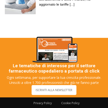
aggiornato le tariffe
[...]
Le tematiche di interesse per il settore
farmaceutico ospedaliero a portata di click
Ogni settimana, per supportare la tua crescita professionale.
Unisciti a oltre 1.700 professionisti che già ne fanno parte
ISCRIVITI ALLA NEWSLETTER
Privacy Policy
Cookie Policy