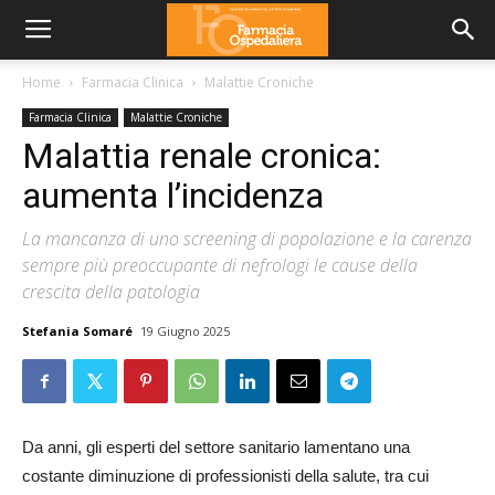
Home
Farmacia Clinica
Malattie Croniche
Farmacia Clinica
Malattie Croniche
Malattia renale cronica:
aumenta l’incidenza
La mancanza di uno screening di popolazione e la carenza
sempre più preoccupante di nefrologi le cause della
crescita della patologia
Stefania Somaré
19 Giugno 2025
Da anni, gli esperti del settore sanitario lamentano una
costante diminuzione di professionisti della salute, tra cui