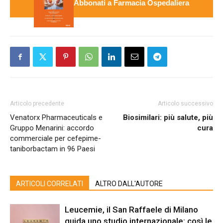
Abbonati a Farmacia Ospedaliera
Articolo precedente
Articolo successivo
Venatorx Pharmaceuticals e
Biosimilari: più salute, più
Gruppo Menarini: accordo
cura
commerciale per cefepime-
taniborbactam in 96 Paesi
ARTICOLI CORRELATI
ALTRO DALL'AUTORE
Leucemie, il San Raffaele di Milano
guida uno studio internazionale: così le