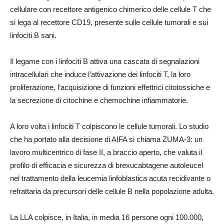
cellulare con recettore antigenico chimerico delle cellule T che
si lega al recettore CD19, presente sulle cellule tumorali e sui
linfociti B sani.
Il legame con i linfociti B attiva una cascata di segnalazioni
intracellulari che induce l’attivazione dei linfociti T, la loro
proliferazione, l’acquisizione di funzioni effettrici citotossiche e
la secrezione di citochine e chemochine infiammatorie.
A loro volta i linfociti T colpiscono le cellule tumorali. Lo studio
che ha portato alla decisione di AIFA si chiama ZUMA-3: un
lavoro multicentrico di fase II, a braccio aperto, che valuta il
profilo di efficacia e sicurezza di brexucabtagene autoleucel
nel trattamento della leucemia linfoblastica acuta recidivante o
refrattaria da precursori delle cellule B nella popolazione adulta.
La LLA colpisce, in Italia, in media 16 persone ogni 100.000,