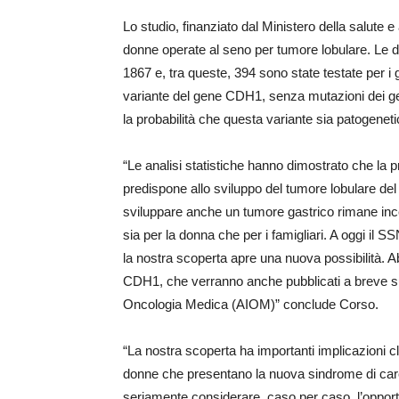
Lo studio, finanziato dal Ministero della salute 
donne operate al seno per tumore lobulare. Le 
1867 e, tra queste, 394 sono state testate pe
variante del gene CDH1, senza mutazioni dei ge
la probabilità che questa variante sia patogenetic
“Le analisi statistiche hanno dimostrato che la
predispone allo sviluppo del tumore lobulare del 
sviluppare anche un tumore gastrico rimane ince
sia per la donna che per i famigliari. A oggi il
la nostra scoperta apre una nuova possibilità. Abb
CDH1, che verranno anche pubblicati a breve sul
Oncologia Medica (AIOM)” conclude Corso.
“La nostra scoperta ha importanti implicazioni c
donne che presentano la nuova sindrome di car
seriamente considerare, caso per caso, l’opportu