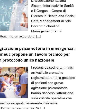
L’Associazione Italiana
Sistemi Informativi in Sanità
e il Cergas – Centro di
Ricerca in Health and Social
Care Management di Sda
Bocconi School of
Management hanno
ttoscritto un accordo di
[...]
gitazione psicomotoria in emergenza:
imeuc propone un tavolo tecnico per
n protocollo unico nazionale
I recenti episodi drammatici
arrivati alle cronache
registrati durante la gestione
di pazienti con grave
agitazione psicomotoria
hanno riacceso l’attenzione
sulle criticità operative che
involgono quotidianamente il sistema
ll’emergenza-urgenza. Si
[...]