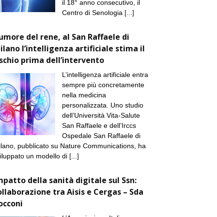
il 18° anno consecutivo, il
Centro di Senologia
[...]
umore del rene, al San Raffaele di
ilano l’intelligenza artificiale stima il
ischio prima dell’intervento
L’intelligenza artificiale entra
sempre più concretamente
nella medicina
personalizzata. Uno studio
dell’Università Vita-Salute
San Raffaele e dell’Irccs
Ospedale San Raffaele di
lano, pubblicato su Nature Communications, ha
iluppato un modello di
[...]
mpatto della sanità digitale sul Ssn:
ollaborazione tra Aisis e Cergas – Sda
occoni