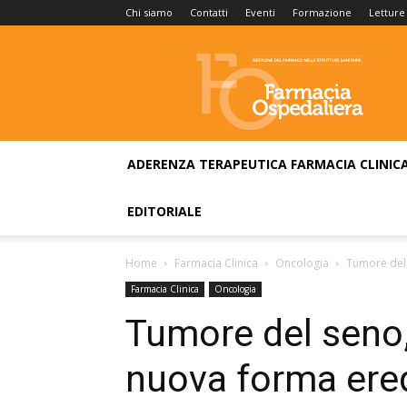
Chi siamo
Contatti
Eventi
Formazione
Letture
Farmacia
Ospedaliera
ADERENZA TERAPEUTICA
FARMACIA CLINIC
EDITORIALE
Home
Farmacia Clinica
Oncologia
Tumore del 
Farmacia Clinica
Oncologia
Tumore del seno,
nuova forma ered