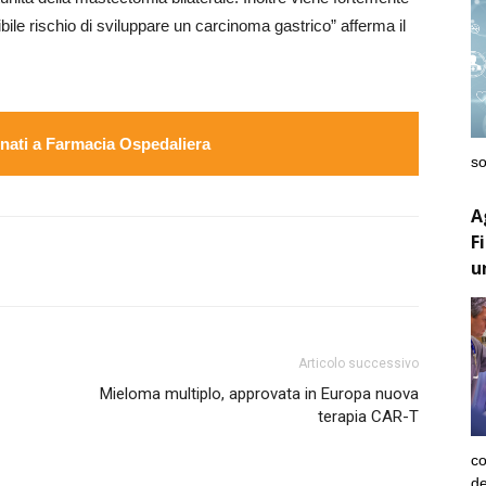
bile rischio di sviluppare un carcinoma gastrico” afferma il
ati a Farmacia Ospedaliera
so
A
F
u
Articolo successivo
Mieloma multiplo, approvata in Europa nuova
terapia CAR-T
co
de