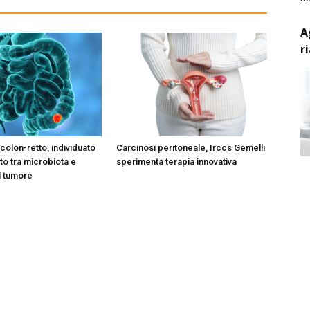
A
r
colon-retto, individuato
Carcinosi peritoneale, Irccs Gemelli
o tra microbiota e
sperimenta terapia innovativa
l tumore