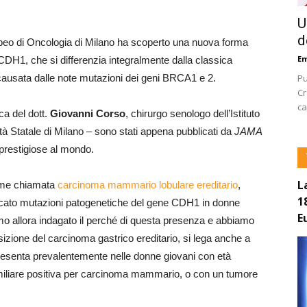
U
d
uropeo di Oncologia di Milano ha scoperto una nuova forma
E
CDH1, che si differenzia integralmente dalla classica
Pu
ausata dalle note mutazioni dei geni BRCA1 e 2.
Cr
ca
ica del dott.
Giovanni Corso
, chirurgo senologo dell’Istituto
tà Statale di Milano – sono stati appena pubblicati da
JAMA
ù prestigiose al mondo.
L
rome chiamata
carcinoma mammario lobulare ereditario
,
1
ficato mutazioni patogenetiche del gene CDH1 in donne
E
mo allora indagato il perché di questa presenza e abbiamo
sizione del carcinoma gastrico ereditario, si lega anche a
presenta prevalentemente nelle donne giovani con età
 familiare positiva per carcinoma mammario, o con un tumore