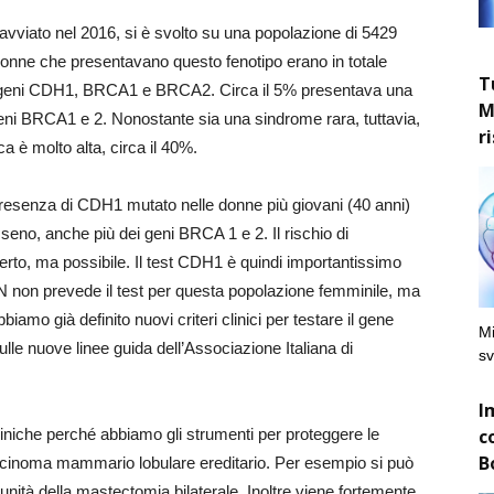
e avviato nel 2016, si è svolto su una popolazione di 5429
donne che presentavano questo fenotipo erano in totale
T
r i geni CDH1, BRCA1 e BRCA2. Circa il 5% presentava una
M
ni BRCA1 e 2. Nonostante sia una sindrome rara, tuttavia,
r
a è molto alta, circa il 40%.
 presenza di CDH1 mutato nelle donne più giovani (40 anni)
seno, anche più dei geni BRCA 1 e 2. Il rischio di
rto, ma possibile. Il test CDH1 è quindi importantissimo
 SSN non prevede il test per questa popolazione femminile, ma
iamo già definito nuovi criteri clinici per testare il gene
Mi
le nuove linee guida dell’Associazione Italiana di
sv
I
c
liniche perché abbiamo gli strumenti per proteggere le
B
cinoma mammario lobulare ereditario. Per esempio si può
nità della mastectomia bilaterale. Inoltre viene fortemente