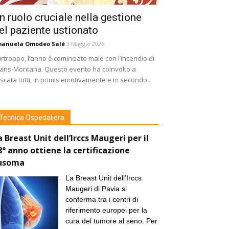
n ruolo cruciale nella gestione
el paziente ustionato
manuela Omodeo Salé
3 Maggio 2026
rtroppo, l’anno è cominciato male con l’incendio di
ans-Montana. Questo evento ha coinvolto a
scata tutti, in primis emotivamente e in secondo...
Tecnica Ospedaliera
a Breast Unit dell’Irccs Maugeri per il
8° anno ottiene la certificazione
usoma
La Breast Unit dell’Irccs
Maugeri di Pavia si
conferma tra i centri di
riferimento europei per la
cura del tumore al seno. Per