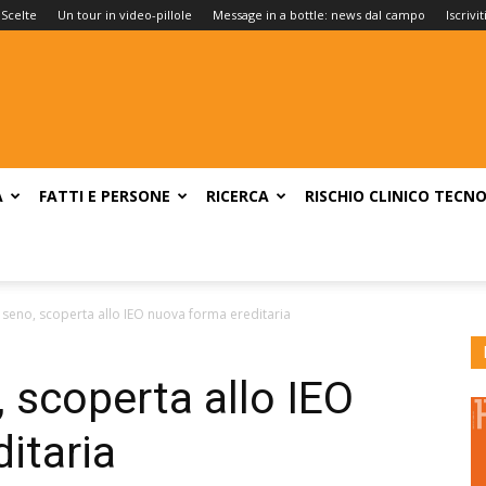
 Scelte
Un tour in video-pillole
Message in a bottle: news dal campo
Iscrivi
A
FATTI E PERSONE
RICERCA
RISCHIO CLINICO
TECNO
seno, scoperta allo IEO nuova forma ereditaria
 scoperta allo IEO
itaria