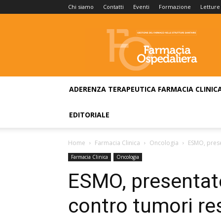
Chi siamo
Contatti
Eventi
Formazione
Letture
Farmacia
Ospedaliera
ADERENZA TERAPEUTICA
FARMACIA CLINIC
EDITORIALE
Home
Farmacia Clinica
Oncologia
ESMO, prese
Farmacia Clinica
Oncologia
ESMO, presentate
contro tumori res