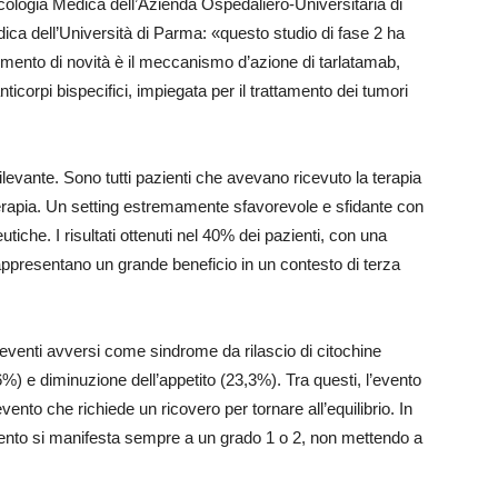
cologia Medica dell’Azienda Ospedaliero-Universitaria di
ca dell’Università di Parma: «questo studio di fase 2 ha
lemento di novità è il meccanismo d’azione di tarlatamab,
ticorpi bispecifici, impiegata per il trattamento dei tumori
levante. Sono tutti pazienti che avevano ricevuto la terapia
terapia. Un setting estremamente sfavorevole e sfidante con
tiche. I risultati ottenuti nel 40% dei pazienti, con una
ppresentano un grande beneficio in un contesto di terza
 eventi avversi come sindrome da rilascio di citochine
) e diminuzione dell’appetito (23,3%). Tra questi, l’evento
vento che richiede un ricovero per tornare all’equilibrio. In
evento si manifesta sempre a un grado 1 o 2, non mettendo a