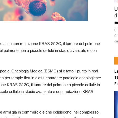
U
d
E
Pu
Cr
ca
etastatico con mutazione KRAS G12C, il tumore del polmone
 del polmone non a piccole cellule in stadio avanzato e con
L
pea di Oncologia Medica (ESMO) si è fatto il punto in real
1
 per terapie first in class contro tre patologie oncologiche:
E
ione KRAS G12C, il tumore del polmone a piccole cellule in
iccole cellule in stadio avanzato e con mutazione KRAS
con le armi già in commercio e che colpiscono, nel complesso,