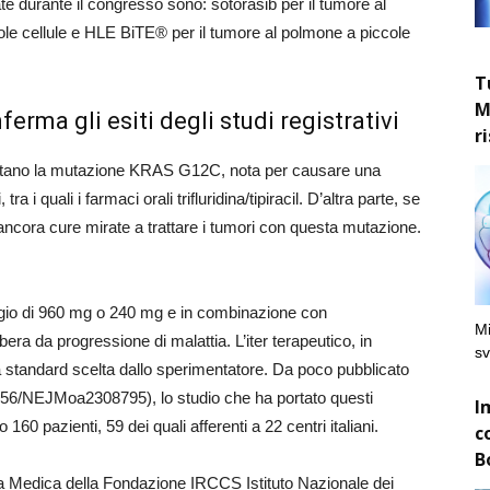
e durante il congresso sono: sotorasib per il tumore al
cole cellule e HLE BiTE® per il tumore al polmone a piccole
T
M
ferma gli esiti degli studi registrativi
r
sentano la mutazione KRAS G12C, nota per causare una
a i quali i farmaci orali trifluridina/tipiracil. D’altra parte, se
ncora cure mirate a trattare i tumori con questa mutazione.
saggio di 960 mg o 240 mg e in combinazione con
Mi
ra da progressione di malattia. L’iter terapeutico, in
sv
pia standard scelta dallo sperimentatore. Da poco pubblicato
056/NEJMoa2308795), lo studio che ha portato questi
I
60 pazienti, 59 dei quali afferenti a 22 centri italiani.
c
B
ogia Medica della Fondazione IRCCS Istituto Nazionale dei