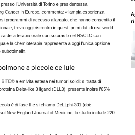
resso l’Università di Torino e presidentessa
g Cancer in Europe, commenta: «l’ampia esperienza
A
iversi programmi di accesso allargato, che hanno consentito il
r
ionale, trova oggi riscontro in questi primi dati di real world
zza della terapia orale con sotorasib nel NSCLC con
uale la chemioterapia rappresenta a oggi l’unica opzione
 subottimali».
polmone a piccole cellule
BiTE® a emivita estesa nei tumori solidi: si tratta di
oteina Delta-like 3 ligand (DLL3), presente inoltre l’85%
ecola è di fase II e si chiama DeLLphi-301 (doi:
l New England Journal of Medicine, lo studio include 220
.