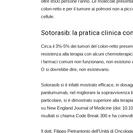
oltre 8500 persone l’anno. Le molecole presentat
colon-retto e per il tumore ai polmoni non a pic
cellule.
Sotorasib: la pratica clinica con
Circa il 3%-5% dei tumori del colon-retto pre
resistenza alla terapia con alcuni chemioterapici, tr
i farmaci comuni non funzionano, non esistono a
O si dovrebbe dire, non esistevano.
Sotorasib si è infatti mostrato efficace, in do
panitumumab, nel migliorare la sopravvivenza libe
particolare, si è dimostrato superiore alla tera
su New England Journal of Medicine (doi: 10.1
risultati si chiama Code Break 300 e ha coinvolto 1
Il dott. Filippo Pietrantonio dell’Unità di Oncol