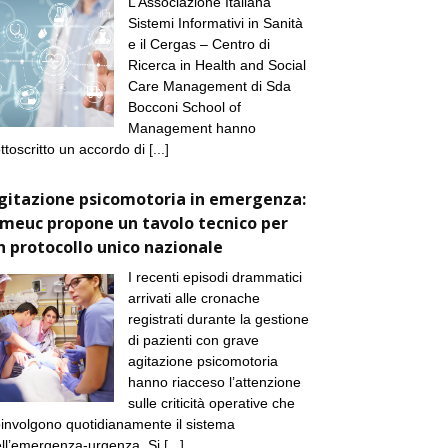
L’Associazione Italiana
Sistemi Informativi in Sanità
e il Cergas – Centro di
Ricerca in Health and Social
Care Management di Sda
Bocconi School of
Management hanno
ttoscritto un accordo di
[...]
gitazione psicomotoria in emergenza:
imeuc propone un tavolo tecnico per
n protocollo unico nazionale
I recenti episodi drammatici
arrivati alle cronache
registrati durante la gestione
di pazienti con grave
agitazione psicomotoria
hanno riacceso l’attenzione
sulle criticità operative che
involgono quotidianamente il sistema
ll’emergenza-urgenza. Si
[...]