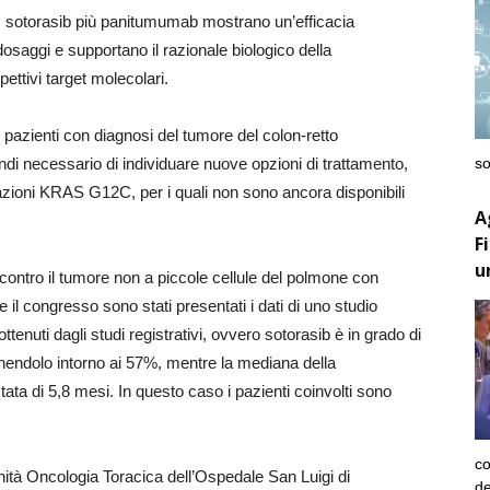
i, sotorasib più panitumumab mostrano un’efficacia
dosaggi e supportano il razionale biologico della
ettivi target molecolari.
pazienti con diagnosi del tumore del colon-retto
so
ndi necessario di individuare nuove opzioni di trattamento,
tazioni KRAS G12C, per i quali non sono ancora disponibili
A
F
u
contro il tumore non a piccole cellule del polmone con
 congresso sono stati presentati i dati di uno studio
ottenuti dagli studi registrativi, ovvero sotorasib è in grado di
ponendolo intorno ai 57%, mentre la mediana della
ta di 5,8 mesi. In questo caso i pazienti coinvolti sono
co
Unità Oncologia Toracica dell’Ospedale San Luigi di
de