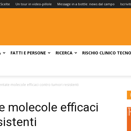
 Scelte
Un tour in video-pillole
Message in a bottle: news dal campo
Iscrivi
A
FATTI E PERSONE
RICERCA
RISCHIO CLINICO
TECNO
ntate molecole efficaci contro tumori resistenti
 molecole efficaci
istenti