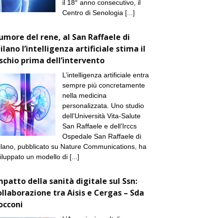
il 18° anno consecutivo, il
Centro di Senologia
[...]
umore del rene, al San Raffaele di
ilano l’intelligenza artificiale stima il
ischio prima dell’intervento
L’intelligenza artificiale entra
sempre più concretamente
nella medicina
personalizzata. Uno studio
dell’Università Vita-Salute
San Raffaele e dell’Irccs
Ospedale San Raffaele di
lano, pubblicato su Nature Communications, ha
iluppato un modello di
[...]
mpatto della sanità digitale sul Ssn:
ollaborazione tra Aisis e Cergas – Sda
occoni