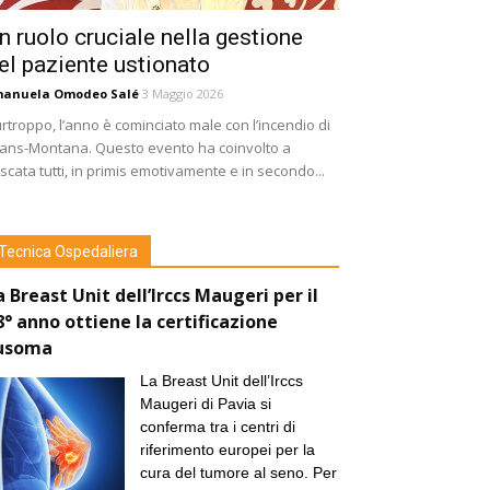
n ruolo cruciale nella gestione
el paziente ustionato
manuela Omodeo Salé
3 Maggio 2026
rtroppo, l’anno è cominciato male con l’incendio di
ans-Montana. Questo evento ha coinvolto a
scata tutti, in primis emotivamente e in secondo...
Tecnica Ospedaliera
a Breast Unit dell’Irccs Maugeri per il
8° anno ottiene la certificazione
usoma
La Breast Unit dell’Irccs
Maugeri di Pavia si
conferma tra i centri di
riferimento europei per la
cura del tumore al seno. Per