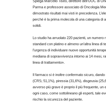
Spiega Marcello Tiseo, direttore dell’UOC di On
Parma e professore associato di Oncologia Medi
dimostrato risultati mai visti in precedenza. L’e
perché è la prima molecola di una categoria di an
solidi.
Lo studio ha arruolato 220 pazienti, un numero ri
standard con platino e almeno un’altra linea di 
l’urgenza di individuare nuove opportunità terapeu
mediana di sopravvivenza intorno ai 14 mesi, ra
linea di trattamento».
Il farmaco si è inoltre confermato sicuro, dando
(CRS; 51,1%), piressia (31,6%), disgeusia (25,6%
avverso più grave è proprio il più frequente, un e
ogni caso, come sottolineano gli esperti, tale 
rischio la sicurezza del paziente.