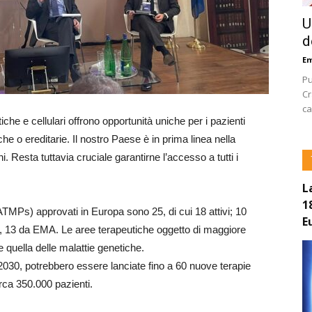
U
d
E
Pu
Cr
ca
e e cellulari offrono opportunità uniche per i pazienti
he o ereditarie. Il nostro Paese è in prima linea nella
i. Resta tuttavia cruciale garantirne l’accesso a tutti i
L
1
(ATMPs) approvati in Europa sono 25, di cui 18 attivi; 10
E
FA, 13 da EMA. Le aree terapeutiche oggetto di maggiore
 quella delle malattie genetiche.
 2030, potrebbero essere lanciate fino a 60 nuove terapie
circa 350.000 pazienti.