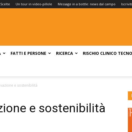
 Scelte
Un tour in video-pillole
Message in a bottle: news dal campo
Iscrivi
A
FATTI E PERSONE
RICERCA
RISCHIO CLINICO
TECNO
vazione e sostenibilità
ione e sostenibilità