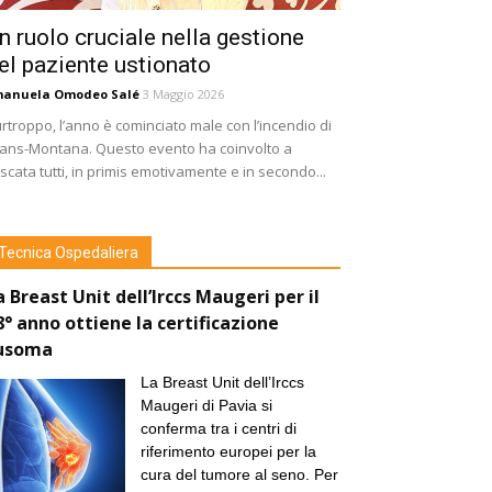
n ruolo cruciale nella gestione
el paziente ustionato
manuela Omodeo Salé
3 Maggio 2026
rtroppo, l’anno è cominciato male con l’incendio di
ans-Montana. Questo evento ha coinvolto a
scata tutti, in primis emotivamente e in secondo...
Tecnica Ospedaliera
a Breast Unit dell’Irccs Maugeri per il
8° anno ottiene la certificazione
usoma
La Breast Unit dell’Irccs
Maugeri di Pavia si
conferma tra i centri di
riferimento europei per la
cura del tumore al seno. Per