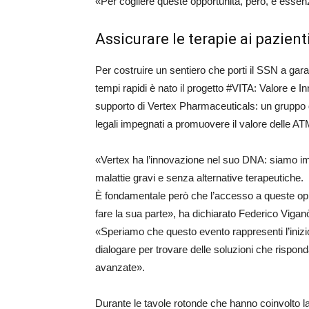
«Per cogliere queste opportunità, però, è esse
Assicurare le terapie ai pazien
Per costruire un sentiero che porti il SSN a gar
tempi rapidi è nato il progetto #VITA: Valore e
supporto di Vertex Pharmaceuticals: un gruppo d
legali impegnati a promuovere il valore delle A
«Vertex ha l’innovazione nel suo DNA: siamo imp
malattie gravi e senza alternative terapeutiche.
È fondamentale però che l’accesso a queste opp
fare la sua parte», ha dichiarato Federico Viganò
«Speriamo che questo evento rappresenti l’inizio
dialogare per trovare delle soluzioni che rispond
avanzate».
Durante le tavole rotonde che hanno coinvolto la