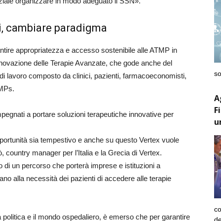
nziale organizzare in modo adeguato il SSN».
ti, cambiare paradigma
antire appropriatezza e accesso sostenibile alle ATMP in
 Innovazione delle Terapie Avanzate, che gode anche del
so
i lavoro composto da clinici, pazienti, farmacoeconomisti,
TMPs.
A
F
egnati a portare soluzioni terapeutiche innovative per
u
ortunità sia tempestivo e anche su questo Vertex vuole
, country manager per l’Italia e la Grecia di Vertex.
 di un percorso che porterà imprese e istituzioni a
ano alla necessità dei pazienti di accedere alle terapie
co
 politica e il mondo ospedaliero, è emerso che per garantire
de