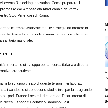
 dell’evento “Unlocking Innovation: Come preparare il
te”promosso dall’Ambasciata Americana e da Vertex
Centro Studi Americani di Roma.
T
M
lore delle terapie avanzate e sulle strategie da mettere in
r
i elegibili tenendo conto delle dinamiche economiche e nel
ma sanitario nazionale.
zienti
à importante di sviluppo per la ricerca italiana e di cura
ernative terapeutiche.
Mi
sv
a nello sviluppo clinico di queste terapie: nei laboratori
I
 stati condotti e si conducono studi clinici per la stragrande
c
o il prof. Franco Locatelli, direttore del Dipartimento di
B
dell’Irccs Ospedale Pediatrico Bambino Gesù.