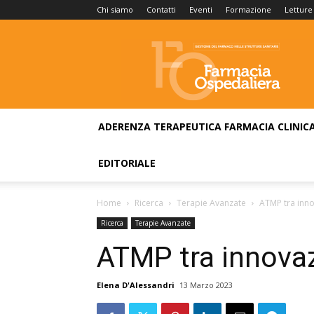
Chi siamo
Contatti
Eventi
Formazione
Letture
Farmacia
Ospedaliera
ADERENZA TERAPEUTICA
FARMACIA CLINIC
EDITORIALE
Home
Ricerca
Terapie Avanzate
ATMP tra inno
Ricerca
Terapie Avanzate
ATMP tra innovaz
Elena D'Alessandri
13 Marzo 2023