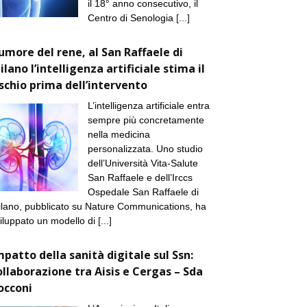
il 18° anno consecutivo, il
Centro di Senologia
[...]
umore del rene, al San Raffaele di
ilano l’intelligenza artificiale stima il
ischio prima dell’intervento
L’intelligenza artificiale entra
sempre più concretamente
nella medicina
personalizzata. Uno studio
dell’Università Vita-Salute
San Raffaele e dell’Irccs
Ospedale San Raffaele di
lano, pubblicato su Nature Communications, ha
iluppato un modello di
[...]
mpatto della sanità digitale sul Ssn:
ollaborazione tra Aisis e Cergas – Sda
occoni