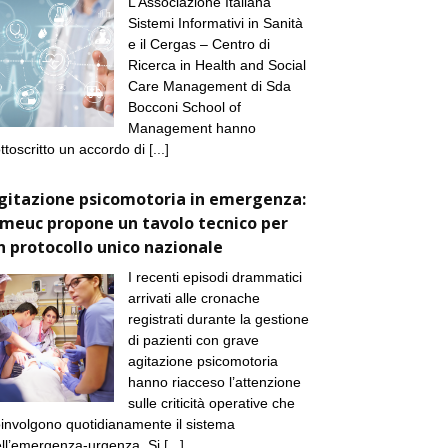
L’Associazione Italiana
Sistemi Informativi in Sanità
e il Cergas – Centro di
Ricerca in Health and Social
Care Management di Sda
Bocconi School of
Management hanno
ttoscritto un accordo di
[...]
gitazione psicomotoria in emergenza:
imeuc propone un tavolo tecnico per
n protocollo unico nazionale
I recenti episodi drammatici
arrivati alle cronache
registrati durante la gestione
di pazienti con grave
agitazione psicomotoria
hanno riacceso l’attenzione
sulle criticità operative che
involgono quotidianamente il sistema
ll’emergenza-urgenza. Si
[...]