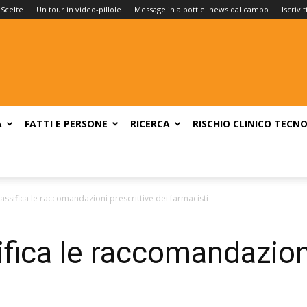
 Scelte
Un tour in video-pillole
Message in a bottle: news dal campo
Iscrivi
A
FATTI E PERSONE
RICERCA
RISCHIO CLINICO
TECNO
assifica le raccomandazioni prescrittive dei farmacisti
ifica le raccomandazioni