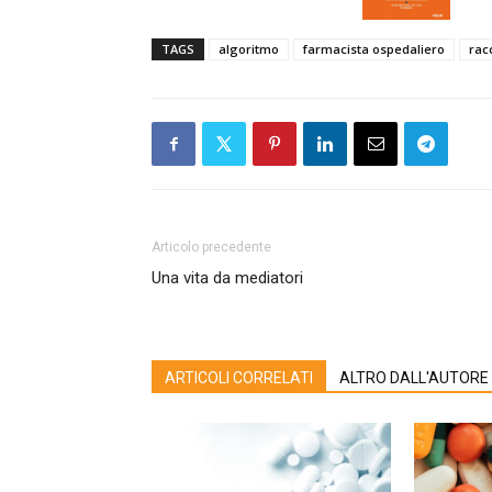
TAGS
algoritmo
farmacista ospedaliero
rac
Articolo precedente
Una vita da mediatori
ARTICOLI CORRELATI
ALTRO DALL'AUTORE