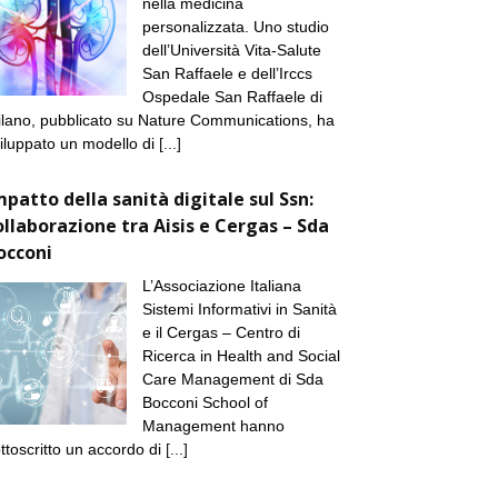
nella medicina
personalizzata. Uno studio
dell’Università Vita-Salute
San Raffaele e dell’Irccs
Ospedale San Raffaele di
lano, pubblicato su Nature Communications, ha
iluppato un modello di
[...]
mpatto della sanità digitale sul Ssn:
ollaborazione tra Aisis e Cergas – Sda
occoni
L’Associazione Italiana
Sistemi Informativi in Sanità
e il Cergas – Centro di
Ricerca in Health and Social
Care Management di Sda
Bocconi School of
Management hanno
ttoscritto un accordo di
[...]