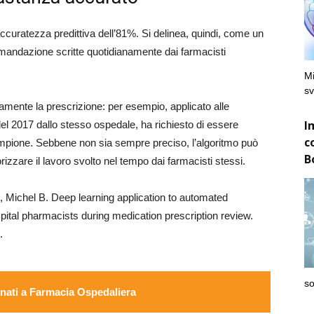
ccuratezza predittiva dell’81%. Si delinea, quindi, come un
omandazione scritte quotidianamente dai farmacisti
Mi
sv
amente la prescrizione: per esempio, applicato alle
I
l 2017 dallo stesso ospedale, ha richiesto di essere
c
campione. Sebbene non sia sempre preciso, l’algoritmo può
B
izzare il lavoro svolto nel tempo dai farmacisti stessi.
, Michel B. Deep learning application to automated
ital pharmacists during medication prescription review.
.
so
ati a Farmacia Ospedaliera