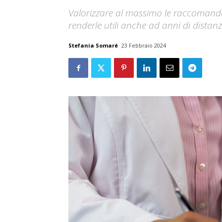
Valorizzare al massimo le raccomandaz
renderle utili anche ad anni di distanz
Stefania Somaré
23 Febbraio 2024