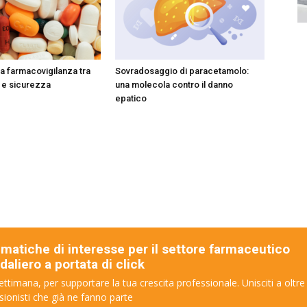
lla farmacovigilanza tra
Sovradosaggio di paracetamolo:
li e sicurezza
una molecola contro il danno
epatico
ematiche di interesse per il settore farmaceutico
aliero a portata di click
ettimana, per supportare la tua crescita professionale. Unisciti a oltre
sionisti che già ne fanno parte