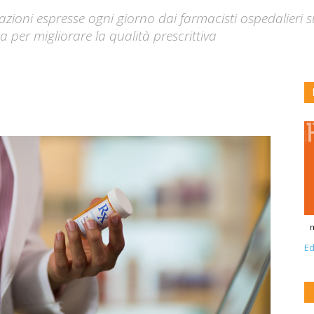
ioni espresse ogni giorno dai farmacisti ospedalieri su
a per migliorare la qualità prescrittiva
n
Ed