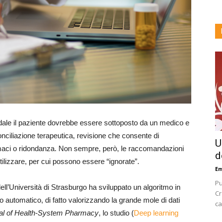
edale il paziente dovrebbe essere sottoposto da un medico e
nciliazione terapeutica, revisione che consente di
U
armaci o ridondanza. Non sempre, però, le raccomandazioni
d
ilizzare, per cui possono essere “ignorate”.
E
Pu
ell’Università di Strasburgo ha sviluppato un algoritmo in
Cr
 automatico, di fatto valorizzando la grande mole di dati
ca
al of Health-System Pharmacy
, lo studio (
Deep learning