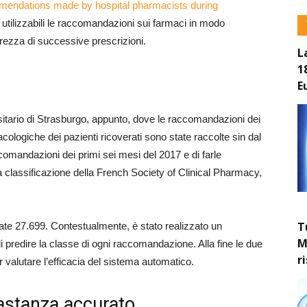
ommendations made by hospital pharmacists during
 utilizzabili le raccomandazioni sui farmaci in modo
urezza di successive prescrizioni.
L
1
E
rsitario di Strasburgo, appunto, dove le raccomandazioni dei
acologiche dei pazienti ricoverati sono state raccolte sin dal
comandazioni dei primi sei mesi del 2017 e di farle
a classificazione della French Society of Clinical Pharmacy,
T
tate 27.699. Contestualmente, è stato realizzato un
M
di predire la classe di ogni raccomandazione. Alla fine le due
r
 valutare l’efficacia del sistema automatico.
astanza accurato