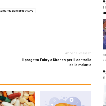
A
F
comandazioni prescrittive
u
Articolo successivo
co
de
Il progetto Fabry’s Kitchen per il controllo
della malattia
A
r