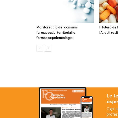
Monitoraggio dei consumi
Il futuro de
farmaceutici territoriali e
IA, dati rea
farmacoepidemiologia
Le t
osped
Ogni s
profes