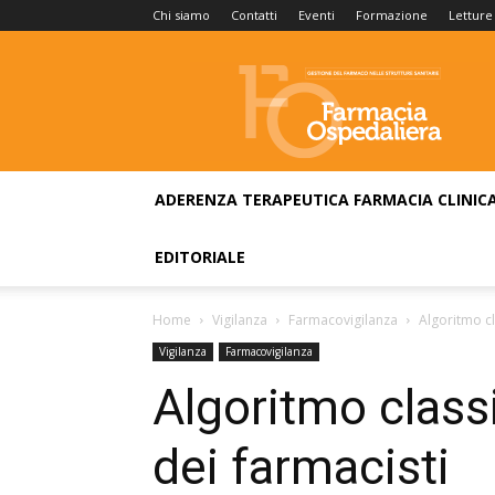
Chi siamo
Contatti
Eventi
Formazione
Letture
Farmacia
Ospedaliera
ADERENZA TERAPEUTICA
FARMACIA CLINIC
EDITORIALE
Home
Vigilanza
Farmacovigilanza
Algoritmo cl
Vigilanza
Farmacovigilanza
Algoritmo class
dei farmacisti