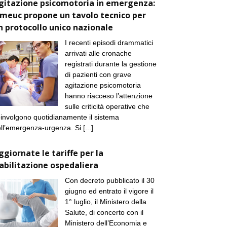
gitazione psicomotoria in emergenza:
imeuc propone un tavolo tecnico per
n protocollo unico nazionale
I recenti episodi drammatici
arrivati alle cronache
registrati durante la gestione
di pazienti con grave
agitazione psicomotoria
hanno riacceso l’attenzione
sulle criticità operative che
involgono quotidianamente il sistema
ll’emergenza-urgenza. Si
[...]
ggiornate le tariffe per la
iabilitazione ospedaliera
Con decreto pubblicato il 30
giugno ed entrato il vigore il
1° luglio, il Ministero della
Salute, di concerto con il
Ministero dell’Economia e