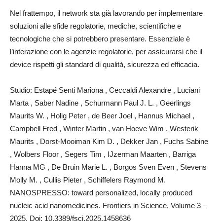
Nel frattempo, il network sta già lavorando per implementare
soluzioni alle sfide regolatorie, mediche, scientifiche e
tecnologiche che si potrebbero presentare. Essenziale è
l’interazione con le agenzie regolatorie, per assicurarsi che il
device rispetti gli standard di qualità, sicurezza ed efficacia.
Studio: Estapé Senti Mariona , Ceccaldi Alexandre , Luciani
Marta , Saber Nadine , Schurmann Paul J. L. , Geerlings
Maurits W. , Holig Peter , de Beer Joel , Hannus Michael ,
Campbell Fred , Winter Martin , van Hoeve Wim , Westerik
Maurits , Dorst-Mooiman Kim D. , Dekker Jan , Fuchs Sabine
, Wolbers Floor , Segers Tim , IJzerman Maarten , Barriga
Hanna MG , De Bruin Marie L. , Borgos Sven Even , Stevens
Molly M. , Cullis Pieter , Schiffelers Raymond M.
NANOSPRESSO: toward personalized, locally produced
nucleic acid nanomedicines. Frontiers in Science, Volume 3 –
2025. Doi: 10.3389/fsci.2025.1458636