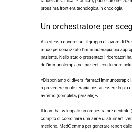
Models in Clinical Practice), pubblicato nel 202
prossima frontiera tecnologica in oncologia.
Un orchestratore per sceg
Allo stesso congresso, il gruppo di lavoro di Pr
modo personalizzato l’immunoterapia più appropria
paziente. Nello studio presentato i ricercatori h
dell’immunoterapia nei pazienti con tumore polm
«Disponiamo di diversi farmaci immunoterapici,
a prevedere quale terapia possa essere la più eff
avremo (completa, parziale)».
Il team ha sviluppato un orchestratore centrale 
compito di coordinare una serie di strumenti vert
mediche, MedGemma per generare report dalle im