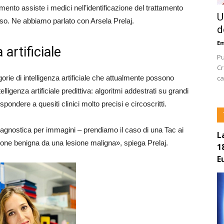
ento assiste i medici nell’identificazione del trattamento
U
so. Ne abbiamo parlato con Arsela Prelaj.
d
E
 artificiale
Pu
Cr
ca
orie di intelligenza artificiale che attualmente possono
lligenza artificiale predittiva: algoritmi addestrati su grandi
ispondere a quesiti clinici molto precisi e circoscritti.
iagnostica per immagini – prendiamo il caso di una Tac ai
L
sione benigna da una lesione maligna», spiega Prelaj.
1
E