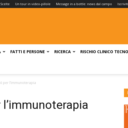
 Scelte
Un tour in video-pillole
Message in a bottle: news dal campo
Iscrivi
A
FATTI E PERSONE
RICERCA
RISCHIO CLINICO
TECNO
AI per l’immunoterapia
r l’immunoterapia