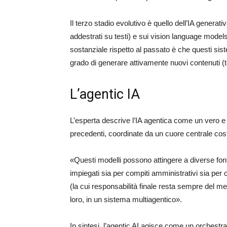
Il terzo stadio evolutivo è quello dell’IA genera
addestrati su testi) e sui vision language model
sostanziale rispetto al passato è che questi sis
grado di generare attivamente nuovi contenuti (t
L’agentic IA
L’esperta descrive l’IA agentica come un vero e
precedenti, coordinate da un cuore centrale cost
«Questi modelli possono attingere a diverse fonti
impiegati sia per compiti amministrativi sia per c
(la cui responsabilità finale resta sempre del m
loro, in un sistema multiagentico».
In sintesi, l’agentic AI agisce come un orchestrat