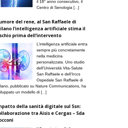
il 18° anno consecutivo, il
Centro di Senologia
[...]
umore del rene, al San Raffaele di
ilano l’intelligenza artificiale stima il
ischio prima dell’intervento
L’intelligenza artificiale entra
sempre più concretamente
nella medicina
personalizzata. Uno studio
dell’Università Vita-Salute
San Raffaele e dell’Irccs
Ospedale San Raffaele di
lano, pubblicato su Nature Communications, ha
iluppato un modello di
[...]
mpatto della sanità digitale sul Ssn:
ollaborazione tra Aisis e Cergas – Sda
occoni