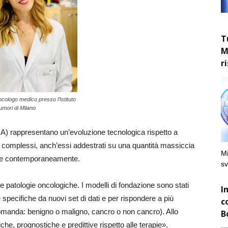
T
M
r
ncologo medico presso l’Istituto
umori di Milano
 IA) rappresentano un’evoluzione tecnologica rispetto a
 più complessi, anch’essi addestrati su una quantità massiccia
Mi
erse contemporaneamente.
sv
 patologie oncologiche. I modelli di fondazione sono stati
I
 specifiche da nuovi set di dati e per rispondere a più
c
manda: benigno o maligno, cancro o non cancro). Allo
B
e, prognostiche e predittive rispetto alle terapie».