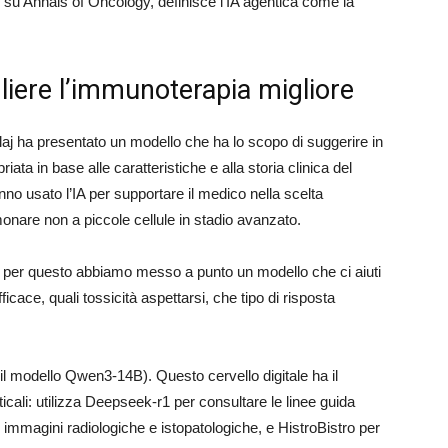
5 su Annals of Oncology, definisce l’IA agentica come la
liere l’immunoterapia migliore
elaj ha presentato un modello che ha lo scopo di suggerire in
ta in base alle caratteristiche e alla storia clinica del
anno usato l’IA per supportare il medico nella scelta
onare non a piccole cellule in stadio avanzato.
 per questo abbiamo messo a punto un modello che ci aiuti
icace, quali tossicità aspettarsi, che tipo di risposta
(il modello Qwen3-14B). Questo cervello digitale ha il
icali: utilizza Deepseek-r1 per consultare le linee guida
magini radiologiche e istopatologiche, e HistroBistro per