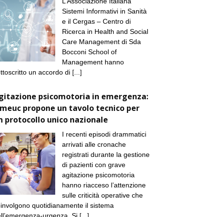
L’Associazione Italiana
Sistemi Informativi in Sanità
e il Cergas – Centro di
Ricerca in Health and Social
Care Management di Sda
Bocconi School of
Management hanno
ttoscritto un accordo di
[...]
gitazione psicomotoria in emergenza:
imeuc propone un tavolo tecnico per
n protocollo unico nazionale
I recenti episodi drammatici
arrivati alle cronache
registrati durante la gestione
di pazienti con grave
agitazione psicomotoria
hanno riacceso l’attenzione
sulle criticità operative che
involgono quotidianamente il sistema
ll’emergenza-urgenza. Si
[...]