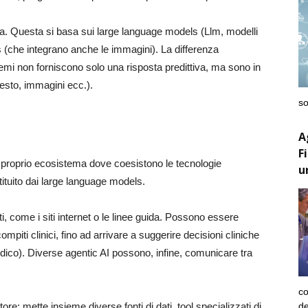
tiva. Questa si basa sui large language models (Llm, modelli
s (che integrano anche le immagini). La differenza
temi non forniscono solo una risposta predittiva, ma sono in
esto, immagini ecc.).
so
A
F
 proprio ecosistema dove coesistono le tecnologie
u
ituito dai large language models.
, come i siti internet o le linee guida. Possono essere
ompiti clinici, fino ad arrivare a suggerire decisioni cliniche
edico). Diverse agentic AI possono, infine, comunicare tra
co
de
ore: mette insieme diverse fonti di dati, tool specializzati di