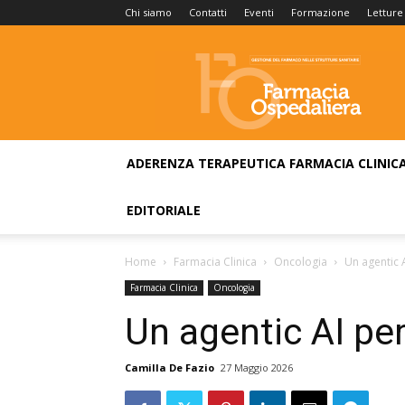
Chi siamo
Contatti
Eventi
Formazione
Letture
Farmacia
Ospedaliera
ADERENZA TERAPEUTICA
FARMACIA CLINIC
EDITORIALE
Home
Farmacia Clinica
Oncologia
Un agentic 
Farmacia Clinica
Oncologia
Un agentic AI pe
Camilla De Fazio
27 Maggio 2026