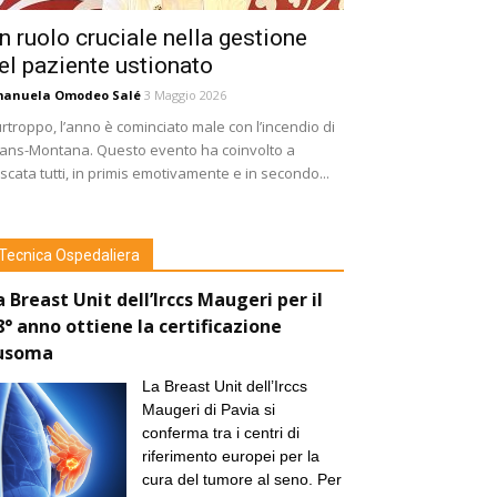
n ruolo cruciale nella gestione
el paziente ustionato
manuela Omodeo Salé
3 Maggio 2026
rtroppo, l’anno è cominciato male con l’incendio di
ans-Montana. Questo evento ha coinvolto a
scata tutti, in primis emotivamente e in secondo...
Tecnica Ospedaliera
a Breast Unit dell’Irccs Maugeri per il
8° anno ottiene la certificazione
usoma
La Breast Unit dell’Irccs
Maugeri di Pavia si
conferma tra i centri di
riferimento europei per la
cura del tumore al seno. Per