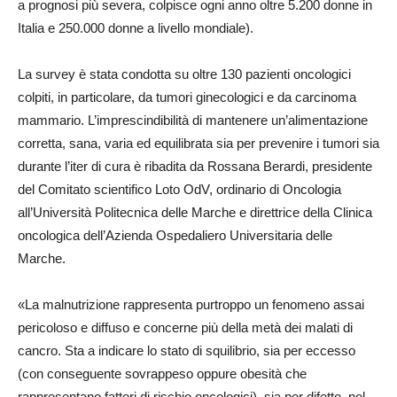
a prognosi più severa, colpisce ogni anno oltre 5.200 donne in
Italia e 250.000 donne a livello mondiale).
La survey è stata condotta su oltre 130 pazienti oncologici
colpiti, in particolare, da tumori ginecologici e da carcinoma
mammario. L’imprescindibilità di mantenere un’alimentazione
corretta, sana, varia ed equilibrata sia per prevenire i tumori sia
durante l’iter di cura è ribadita da Rossana Berardi, presidente
del Comitato scientifico Loto OdV, ordinario di Oncologia
all’Università Politecnica delle Marche e direttrice della Clinica
oncologica dell’Azienda Ospedaliero Universitaria delle
Marche.
«La malnutrizione rappresenta purtroppo un fenomeno assai
pericoloso e diffuso e concerne più della metà dei malati di
cancro. Sta a indicare lo stato di squilibrio, sia per eccesso
(con conseguente sovrappeso oppure obesità che
rappresentano fattori di rischio oncologici), sia per difetto, nel