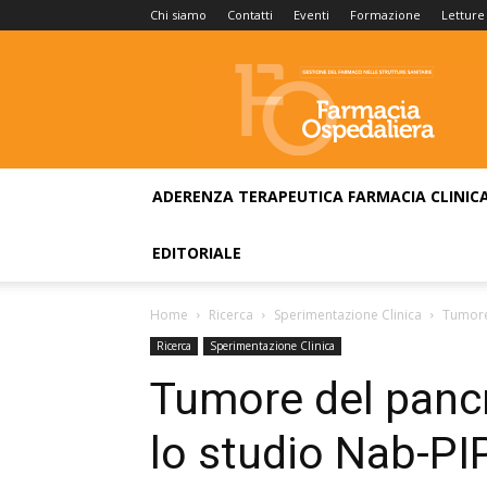
Chi siamo
Contatti
Eventi
Formazione
Letture
Farmacia
Ospedaliera
ADERENZA TERAPEUTICA
FARMACIA CLINIC
EDITORIALE
Home
Ricerca
Sperimentazione Clinica
Tumore 
Ricerca
Sperimentazione Clinica
Tumore del pancr
lo studio Nab-P