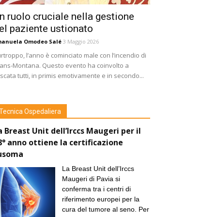
n ruolo cruciale nella gestione
el paziente ustionato
manuela Omodeo Salé
3 Maggio 2026
rtroppo, l’anno è cominciato male con l’incendio di
ans-Montana. Questo evento ha coinvolto a
scata tutti, in primis emotivamente e in secondo...
Tecnica Ospedaliera
a Breast Unit dell’Irccs Maugeri per il
8° anno ottiene la certificazione
usoma
La Breast Unit dell’Irccs
Maugeri di Pavia si
conferma tra i centri di
riferimento europei per la
cura del tumore al seno. Per