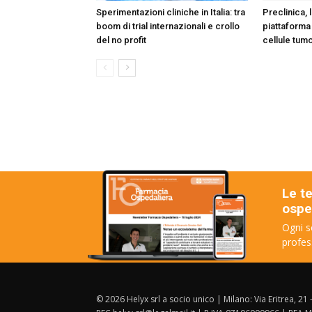
Sperimentazioni cliniche in Italia: tra
Preclinica, l
boom di trial internazionali e crollo
piattaforma 
del no profit
cellule tumo
Le t
osped
Ogni s
profes
© 2026 Helyx srl a socio unico | Milano: Via Eritrea, 21