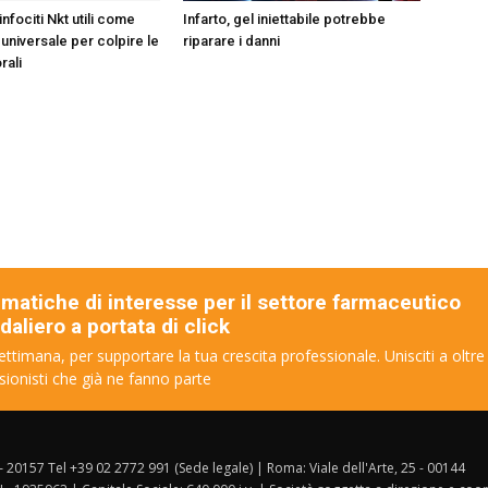
infociti Nkt utili come
Infarto, gel iniettabile potrebbe
universale per colpire le
riparare i danni
rali
ematiche di interesse per il settore farmaceutico
aliero a portata di click
ettimana, per supportare la tua crescita professionale. Unisciti a oltre
sionisti che già ne fanno parte
 – 20157 Tel +39 02 2772 991 (Sede legale) | Roma: Viale dell'Arte, 25 - 00144