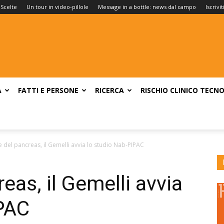
 Scelte
Un tour in video-pillole
Message in a bottle: news dal campo
Iscrivi
A
FATTI E PERSONE
RICERCA
RISCHIO CLINICO
TECNO
del pancreas, il Gemelli avvia lo studio Nab-PIPAC
eas, il Gemelli avvia
IPAC