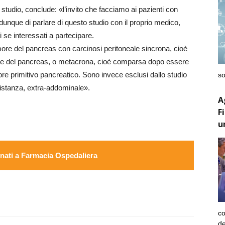
o studio, conclude: «l’invito che facciamo ai pazienti con
unque di parlare di questo studio con il proprio medico,
i se interessati a partecipare.
umore del pancreas con carcinosi peritoneale sincrona, cioè
ore del pancreas, o metacrona, cioè comparsa dopo essere
more primitivo pancreatico. Sono invece esclusi dallo studio
so
distanza, extra-addominale».
A
F
u
ati a Farmacia Ospedaliera
co
de