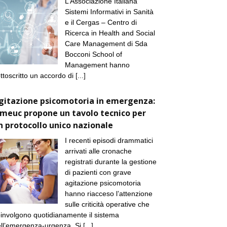
L’Associazione Italiana
Sistemi Informativi in Sanità
e il Cergas – Centro di
Ricerca in Health and Social
Care Management di Sda
Bocconi School of
Management hanno
ttoscritto un accordo di
[...]
gitazione psicomotoria in emergenza:
imeuc propone un tavolo tecnico per
n protocollo unico nazionale
I recenti episodi drammatici
arrivati alle cronache
registrati durante la gestione
di pazienti con grave
agitazione psicomotoria
hanno riacceso l’attenzione
sulle criticità operative che
involgono quotidianamente il sistema
ll’emergenza-urgenza. Si
[...]