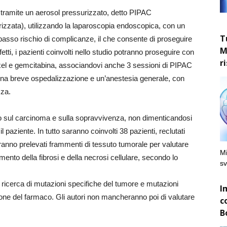
 tramite un aerosol pressurizzato, detto PIPAC
izzata), utilizzando la laparoscopia endoscopica, con un
T
basso rischio di complicanze, il che consente di proseguire
M
tti, i pazienti coinvolti nello studio potranno proseguire con
r
axel e gemcitabina, associandovi anche 3 sessioni di PIPAC
 una breve ospedalizzazione e un’anestesia generale, con
zza.
nto sul carcinoma e sulla sopravvivenza, non dimenticandosi
paziente. In tutto saranno coinvolti 38 pazienti, reclutati
ranno prelevati frammenti di tessuto tumorale per valutare
Mi
umento della fibrosi e della necrosi cellulare, secondo lo
sv
a ricerca di mutazioni specifiche del tumore e mutazioni
I
ione del farmaco. Gli autori non mancheranno poi di valutare
c
B