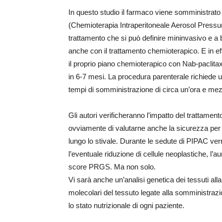
In questo studio il farmaco viene somministrato
(Chemioterapia Intraperitoneale Aerosol Pressur
trattamento che si può definire mininvasivo e a 
anche con il trattamento chemioterapico. E in effe
il proprio piano chemioterapico con Nab-paclit
in 6-7 mesi. La procedura parenterale richiede
tempi di somministrazione di circa un’ora e me
Gli autori verificheranno l’impatto del trattame
ovviamente di valutarne anche la sicurezza per il 
lungo lo stivale. Durante le sedute di PIPAC ver
l’eventuale riduzione di cellule neoplastiche, l’a
score PRGS. Ma non solo.
Vi sarà anche un’analisi genetica dei tessuti all
molecolari del tessuto legate alla somministraz
lo stato nutrizionale di ogni paziente.