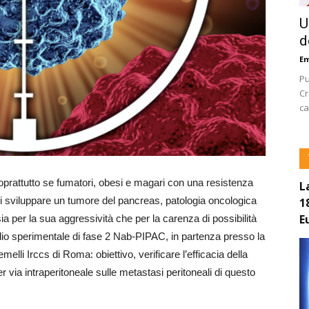
U
d
E
Pu
Cr
ca
 soprattutto se fumatori, obesi e magari con una resistenza
L
o di sviluppare un tumore del pancreas, patologia oncologica
1
E
ia per la sua aggressività che per la carenza di possibilità
dio sperimentale di fase 2 Nab-PIPAC, in partenza presso la
lli Irccs di Roma: obiettivo, verificare l’efficacia della
via intraperitoneale sulle metastasi peritoneali di questo