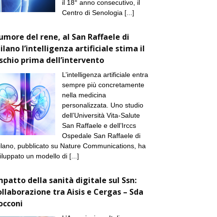
il 18° anno consecutivo, il
Centro di Senologia
[...]
umore del rene, al San Raffaele di
ilano l’intelligenza artificiale stima il
ischio prima dell’intervento
L’intelligenza artificiale entra
sempre più concretamente
nella medicina
personalizzata. Uno studio
dell’Università Vita-Salute
San Raffaele e dell’Irccs
Ospedale San Raffaele di
lano, pubblicato su Nature Communications, ha
iluppato un modello di
[...]
mpatto della sanità digitale sul Ssn:
ollaborazione tra Aisis e Cergas – Sda
occoni