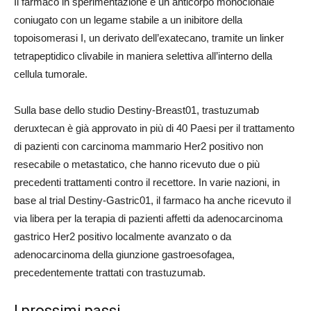
Il farmaco in sperimentazione è un anticorpo monoclonale
coniugato con un legame stabile a un inibitore della
topoisomerasi I, un derivato dell’exatecano, tramite un linker
tetrapeptidico clivabile in maniera selettiva all’interno della
cellula tumorale.
Sulla base dello studio Destiny-Breast01, trastuzumab
deruxtecan è già approvato in più di 40 Paesi per il trattamento
di pazienti con carcinoma mammario Her2 positivo non
resecabile o metastatico, che hanno ricevuto due o più
precedenti trattamenti contro il recettore. In varie nazioni, in
base al trial Destiny-Gastric01, il farmaco ha anche ricevuto il
via libera per la terapia di pazienti affetti da adenocarcinoma
gastrico Her2 positivo localmente avanzato o da
adenocarcinoma della giunzione gastroesofagea,
precedentemente trattati con trastuzumab.
I prossimi passi