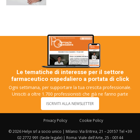
Le tematiche di interesse per il settore
farmaceutico ospedaliero a portata di click
Ogni settimana, per supportare la tua crescita professionale.
Unisciti a oltre 1.700 professionisti che già ne fanno parte
ISCRIVITI ALLA NEWSLETTER
Privacy Policy
Cookie Policy
© 2026 Helyx srl a socio unico | Milano: Via Eritrea, 21 – 20157 Tel +39
02 2772 991 (Sede legale) | Roma: Viale dell'Arte, 25 - 00144