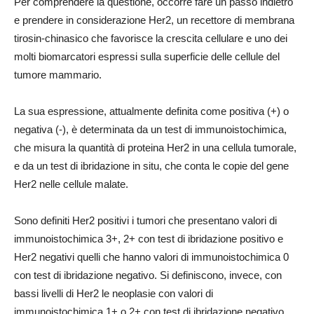
Per comprendere la questione, occorre fare un passo indietro
e prendere in considerazione Her2, un recettore di membrana
tirosin-chinasico che favorisce la crescita cellulare e uno dei
molti biomarcatori espressi sulla superficie delle cellule del
tumore mammario.
La sua espressione, attualmente definita come positiva (+) o
negativa (-), è determinata da un test di immunoistochimica,
che misura la quantità di proteina Her2 in una cellula tumorale,
e da un test di ibridazione in situ, che conta le copie del gene
Her2 nelle cellule malate.
Sono definiti Her2 positivi i tumori che presentano valori di
immunoistochimica 3+, 2+ con test di ibridazione positivo e
Her2 negativi quelli che hanno valori di immunoistochimica 0
con test di ibridazione negativo. Si definiscono, invece, con
bassi livelli di Her2 le neoplasie con valori di
immunoistochimica 1+ o 2+ con test di ibridazione negativo.