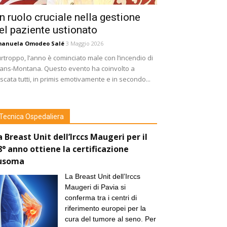
n ruolo cruciale nella gestione
el paziente ustionato
manuela Omodeo Salé
3 Maggio 2026
rtroppo, l’anno è cominciato male con l’incendio di
ans-Montana. Questo evento ha coinvolto a
scata tutti, in primis emotivamente e in secondo...
Tecnica Ospedaliera
a Breast Unit dell’Irccs Maugeri per il
8° anno ottiene la certificazione
usoma
La Breast Unit dell’Irccs
Maugeri di Pavia si
conferma tra i centri di
riferimento europei per la
cura del tumore al seno. Per