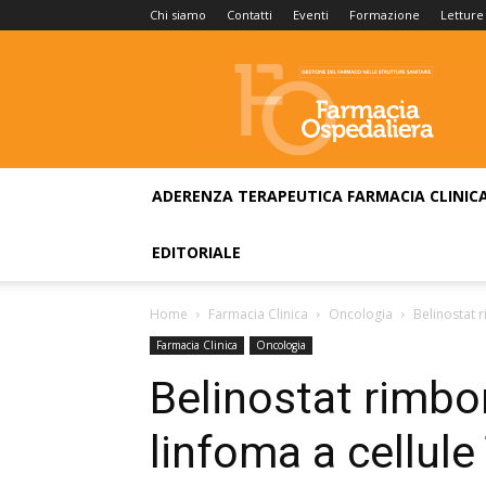
Chi siamo
Contatti
Eventi
Formazione
Letture
Farmacia
Ospedaliera
ADERENZA TERAPEUTICA
FARMACIA CLINIC
EDITORIALE
Home
Farmacia Clinica
Oncologia
Belinostat r
Farmacia Clinica
Oncologia
Belinostat rimbors
linfoma a cellule