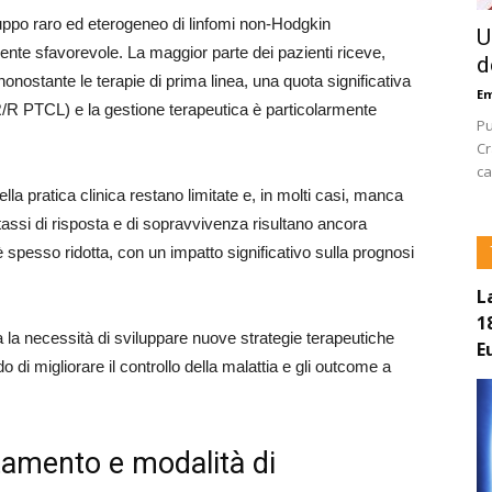
gruppo raro ed eterogeneo di linfomi non-Hodgkin
U
nte sfavorevole. La maggior parte dei pazienti riceve,
d
nonostante le terapie di prima linea, una quota significativa
E
 (R/R PTCL) e la gestione terapeutica è particolarmente
Pu
Cr
ca
lla pratica clinica restano limitate e, in molti casi, manca
 tassi di risposta e di sopravvivenza risultano ancora
è spesso ridotta, con un impatto significativo sulla prognosi
L
1
a la necessità di sviluppare nuove strategie terapeutiche
E
do di migliorare il controllo della malattia e gli outcome a
ttamento e modalità di