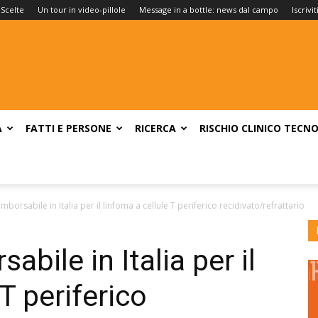
 Scelte
Un tour in video-pillole
Message in a bottle: news dal campo
Iscrivi
A
FATTI E PERSONE
RICERCA
RISCHIO CLINICO
TECNO
imborsabile in Italia per il linfoma a cellule T periferico recidivato/refrattario
abile in Italia per il
 T periferico