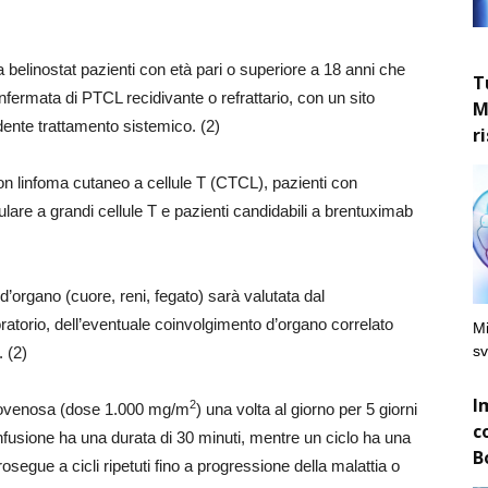
elinostat pazienti con età pari o superiore a 18 anni che
T
fermata di PTCL recidivante o refrattario, con un sito
M
ente trattamento sistemico. (2)
r
on linfoma cutaneo a cellule T (CTCL), pazienti con
nulare a grandi cellule T e pazienti candidabili a brentuximab
d’organo (cuore, reni, fegato) sarà valutata dal
oratorio, dell’eventuale coinvolgimento d’organo correlato
Mi
sv
. (2)
I
2
ndovenosa (dose 1.000 mg/m
) una volta al giorno per 5 giorni
c
L’infusione ha una durata di 30 minuti, mentre un ciclo ha una
B
osegue a cicli ripetuti fino a progressione della malattia o