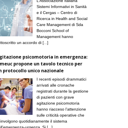
L’Associazione Italiana
Sistemi Informativi in Sanità
e il Cergas – Centro di
Ricerca in Health and Social
Care Management di Sda
Bocconi School of
Management hanno
ttoscritto un accordo di
[...]
gitazione psicomotoria in emergenza:
imeuc propone un tavolo tecnico per
n protocollo unico nazionale
I recenti episodi drammatici
arrivati alle cronache
registrati durante la gestione
di pazienti con grave
agitazione psicomotoria
hanno riacceso l’attenzione
sulle criticità operative che
involgono quotidianamente il sistema
ll’emergenza-urgenza. Si
[...]