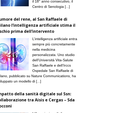
il 18° anno consecutivo, il
Centro di Senologia
[...]
umore del rene, al San Raffaele di
ilano l’intelligenza artificiale stima il
ischio prima dell’intervento
L’intelligenza artificiale entra
sempre più concretamente
nella medicina
personalizzata. Uno studio
dell’Università Vita-Salute
San Raffaele e dell’Irccs
Ospedale San Raffaele di
lano, pubblicato su Nature Communications, ha
iluppato un modello di
[...]
mpatto della sanità digitale sul Ssn:
ollaborazione tra Aisis e Cergas – Sda
occoni