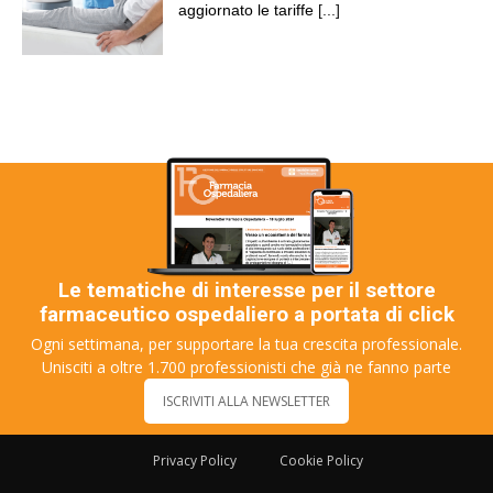
aggiornato le tariffe
[...]
Le tematiche di interesse per il settore
farmaceutico ospedaliero a portata di click
Ogni settimana, per supportare la tua crescita professionale.
Unisciti a oltre 1.700 professionisti che già ne fanno parte
ISCRIVITI ALLA NEWSLETTER
Privacy Policy
Cookie Policy