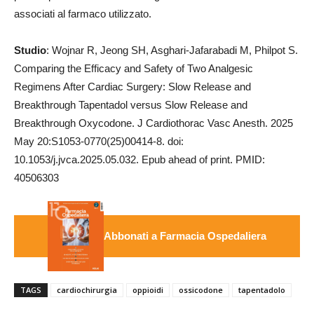
associati al farmaco utilizzato.
Studio
: Wojnar R, Jeong SH, Asghari-Jafarabadi M, Philpot S.
Comparing the Efficacy and Safety of Two Analgesic
Regimens After Cardiac Surgery: Slow Release and
Breakthrough Tapentadol versus Slow Release and
Breakthrough Oxycodone. J Cardiothorac Vasc Anesth. 2025
May 20:S1053-0770(25)00414-8. doi:
10.1053/j.jvca.2025.05.032. Epub ahead of print. PMID:
40506303
Abbonati a Farmacia Ospedaliera
TAGS
cardiochirurgia
oppioidi
ossicodone
tapentadolo