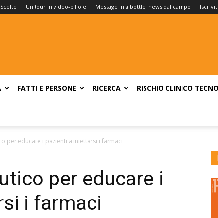
 Scelte
Un tour in video-pillole
Message in a bottle: news dal campo
Iscrivi
A
FATTI E PERSONE
RICERCA
RISCHIO CLINICO
TECNO
o per educare i pazienti a iniettarsi i farmaci
utico per educare i
rsi i farmaci