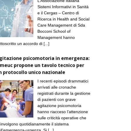
L’Associazione Italiana
Sistemi Informativi in Sanità
e il Cergas – Centro di
Ricerca in Health and Social
Care Management di Sda
Bocconi School of
Management hanno
ttoscritto un accordo di
[...]
gitazione psicomotoria in emergenza:
imeuc propone un tavolo tecnico per
n protocollo unico nazionale
I recenti episodi drammatici
arrivati alle cronache
registrati durante la gestione
di pazienti con grave
agitazione psicomotoria
hanno riacceso l’attenzione
sulle criticità operative che
involgono quotidianamente il sistema
ll’emergenza-urgenza. Si
[...]