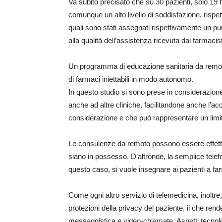
Va subito precisato che su 30 pazienti, solo 19
comunque un alto livello di soddisfazione, rispetto
quali sono stati assegnati rispettivamente un pu
alla qualità dell’assistenza ricevuta dai farmacisti
Un programma di educazione sanitaria da remoto p
di farmaci iniettabili in modo autonomo.
In questo studio si sono prese in considerazion
anche ad altre cliniche, facilitandone anche l’a
considerazione e che può rappresentare un limit
Le consulenze da remoto possono essere effettuat
siano in possesso. D’altronde, la semplice telef
questo caso, si vuole insegnare ai pazienti a far
Come ogni altro servizio di telemedicina, inoltre
protezioni della privacy del paziente, il che rend
messaggistica e video-chiamate. Aspetti tecnolo