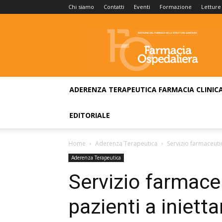
Chi siamo
Contatti
Eventi
Formazione
Letture
Farmacia
Ospedaliera
ADERENZA TERAPEUTICA
FARMACIA CLINIC
EDITORIALE
Home
Aderenza Terapeutica
Servizio farmaceutic
Aderenza Terapeutica
Servizio farmace
pazienti a inietta