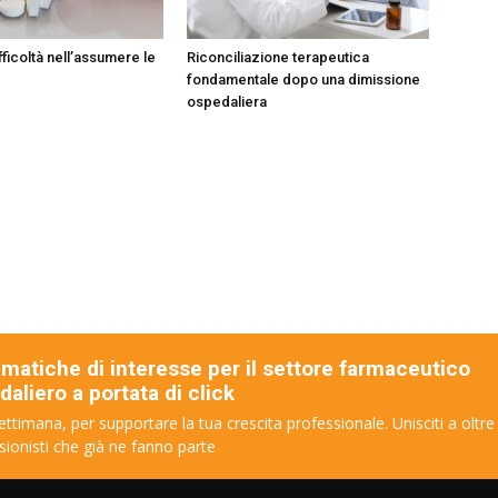
fficoltà nell’assumere le
Riconciliazione terapeutica
fondamentale dopo una dimissione
ospedaliera
ematiche di interesse per il settore farmaceutico
aliero a portata di click
ettimana, per supportare la tua crescita professionale. Unisciti a oltre
sionisti che già ne fanno parte