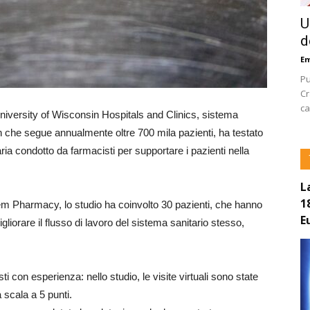
U
d
E
Pu
Cr
ca
niversity of Wisconsin Hospitals and Clinics, sistema
in che segue annualmente oltre 700 mila pazienti, ha testato
ia condotto da farmacisti per supportare i pazienti nella
L
1
m Pharmacy, lo studio ha coinvolto 30 pazienti, che hanno
E
liorare il flusso di lavoro del sistema sanitario stesso,
ti con esperienza: nello studio, le visite virtuali sono state
 scala a 5 punti.