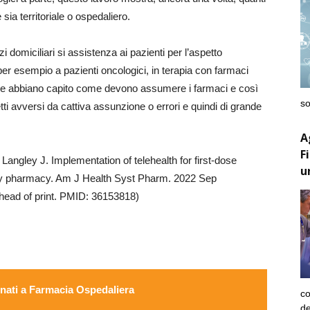
sia territoriale o ospedaliero.
 domiciliari si assistenza ai pazienti per l’aspetto
per esempio a pazienti oncologici, in terapia con farmaci
 che abbiano capito come devono assumere i farmaci e così
so
fetti avversi da cattiva assunzione o errori e quindi di grande
A
F
Langley J. Implementation of telehealth for first-dose
u
lty pharmacy. Am J Health Syst Pharm. 2022 Sep
head of print. PMID: 36153818)
ati a Farmacia Ospedaliera
co
de