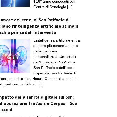
il 18° anno consecutivo, il
Centro di Senologia
[...]
umore del rene, al San Raffaele di
ilano l’intelligenza artificiale stima il
ischio prima dell’intervento
L’intelligenza artificiale entra
sempre più concretamente
nella medicina
personalizzata. Uno studio
dell’Università Vita-Salute
San Raffaele e dell’Irccs
Ospedale San Raffaele di
lano, pubblicato su Nature Communications, ha
iluppato un modello di
[...]
mpatto della sanità digitale sul Ssn:
ollaborazione tra Aisis e Cergas – Sda
occoni