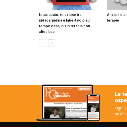
Ictus acuto: relazione tra
Anziani e di
nidacarpidina e labelitalolo sul
terapie
tempo casa/inizio terapia con
alteplase
Le t
osped
Ogni s
profes