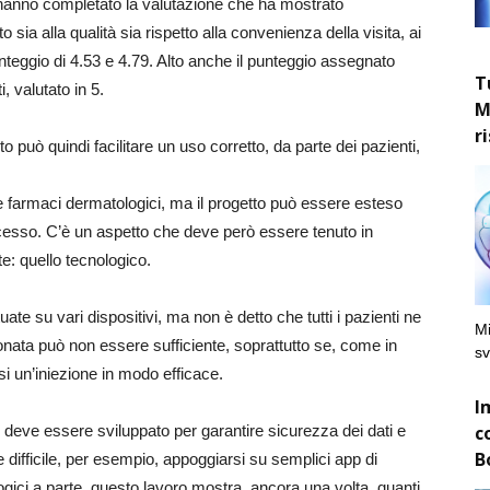
 hanno completato la valutazione che ha mostrato
 sia alla qualità sia rispetto alla convenienza della visita, ai
nteggio di 4.53 e 4.79. Alto anche il punteggio assegnato
T
, valutato in 5.
M
r
uò quindi facilitare un uso corretto, da parte dei pazienti,
e farmaci dermatologici, ma il progetto può essere esteso
ccesso. C’è un aspetto che deve però essere tenuto in
e: quello tecnologico.
e su vari dispositivi, ma non è detto che tutti i pazienti ne
Mi
onata può non essere sufficiente, soprattutto se, come in
sv
si un’iniezione in modo efficace.
I
c
, deve essere sviluppato per garantire sicurezza dei dati e
B
e difficile, per esempio, appoggiarsi su semplici app di
gici a parte, questo lavoro mostra, ancora una volta, quanti