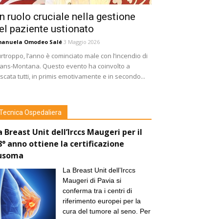
n ruolo cruciale nella gestione
el paziente ustionato
manuela Omodeo Salé
3 Maggio 2026
rtroppo, l’anno è cominciato male con l’incendio di
ans-Montana. Questo evento ha coinvolto a
scata tutti, in primis emotivamente e in secondo...
Tecnica Ospedaliera
a Breast Unit dell’Irccs Maugeri per il
8° anno ottiene la certificazione
usoma
La Breast Unit dell’Irccs
Maugeri di Pavia si
conferma tra i centri di
riferimento europei per la
cura del tumore al seno. Per