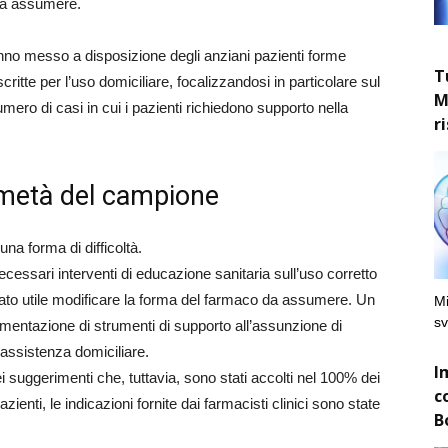
 da assumere.
anno messo a disposizione degli anziani pazienti forme
T
itte per l’uso domiciliare, focalizzandosi in particolare sul
M
umero di casi in cui i pazienti richiedono supporto nella
r
metà del campione
na forma di difficoltà.
necessari interventi di educazione sanitaria sull’uso corretto
stato utile modificare la forma del farmaco da assumere. Un
Mi
sv
ementazione di strumenti di supporto all’assunzione di
assistenza domiciliare.
I
 dei suggerimenti che, tuttavia, sono stati accolti nel 100% dei
c
ienti, le indicazioni fornite dai farmacisti clinici sono state
B