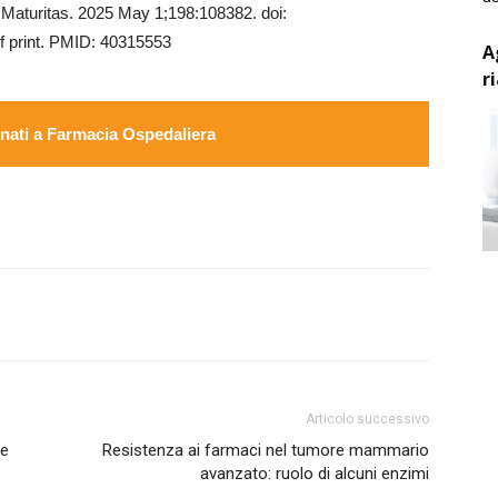
. Maturitas. 2025 May 1;198:108382. doi:
f print. PMID: 40315553
A
r
ati a Farmacia Ospedaliera
Articolo successivo
re
Resistenza ai farmaci nel tumore mammario
avanzato: ruolo di alcuni enzimi