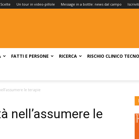
 Scelte
Un tour in video-pillole
Message in a bottle: news dal campo
Iscrivi
A
FATTI E PERSONE
RICERCA
RISCHIO CLINICO
TECNO
 nell’assumere le terapie
ltà nell’assumere le