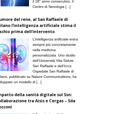
il 18° anno consecutivo, il
Centro di Senologia
[...]
umore del rene, al San Raffaele di
ilano l’intelligenza artificiale stima il
ischio prima dell’intervento
L’intelligenza artificiale entra
sempre più concretamente
nella medicina
personalizzata. Uno studio
dell’Università Vita-Salute
San Raffaele e dell’Irccs
Ospedale San Raffaele di
lano, pubblicato su Nature Communications, ha
iluppato un modello di
[...]
mpatto della sanità digitale sul Ssn:
ollaborazione tra Aisis e Cergas – Sda
occoni