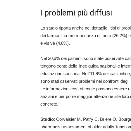
I problemi più diffusi
Lo studio riporta anche nel dettaglio i tipi di pr
dei farmaci, come mancanza di forza (26,2%) e di
e visive (4,8%).
Nel 30,9% dei pazienti sono state osservate catt
tengono conto delle linee guida nazionali e inter
educazione sanitaria. Nell’11,9% dei casi, infine
sono stati osservati problemi nei confronti degli ina
Le informazioni così ottenute possono essere uti
anziani e per porre maggior attenzione alle loro r
concrete.
Studio
: Corvaisier M, Patry C, Briere O, Bourg
pharmacist assessment of older adults’ functional