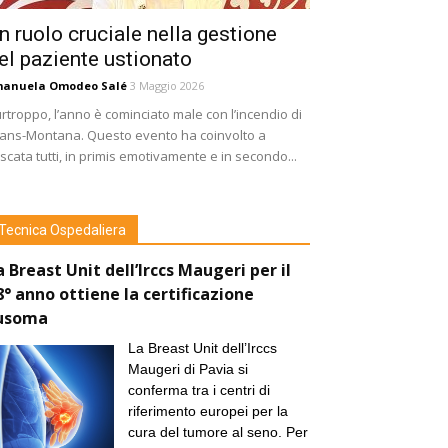
n ruolo cruciale nella gestione
el paziente ustionato
manuela Omodeo Salé
3 Maggio 2026
rtroppo, l’anno è cominciato male con l’incendio di
ans-Montana. Questo evento ha coinvolto a
scata tutti, in primis emotivamente e in secondo...
Tecnica Ospedaliera
a Breast Unit dell’Irccs Maugeri per il
8° anno ottiene la certificazione
usoma
La Breast Unit dell’Irccs
Maugeri di Pavia si
conferma tra i centri di
riferimento europei per la
cura del tumore al seno. Per