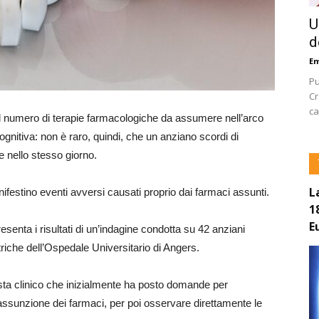
U
d
E
Pu
Cr
ca
l numero di terapie farmacologiche da assumere nell’arco
gnitiva: non è raro, quindi, che un anziano scordi di
 nello stesso giorno.
L
festino eventi avversi causati proprio dai farmaci assunti.
1
E
senta i risultati di un’indagine condotta su 42 anziani
triche dell’Ospedale Universitario di Angers.
ista clinico che inizialmente ha posto domande per
ll’assunzione dei farmaci, per poi osservare direttamente le