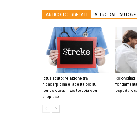
ARTICOLI CORRELATI
ALTRO DALL'AUTORE
Ictus acuto: relazione tra
Riconciliaz
nidacarpidina e labelitalolo sul
fondamenta
tempo casa/inizio terapia con
ospedalier
alteplase