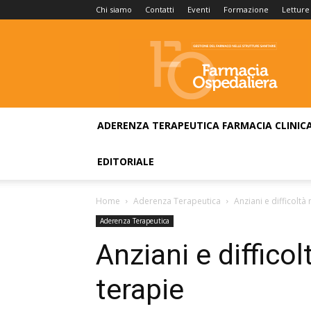
Chi siamo
Contatti
Eventi
Formazione
Letture
Farmacia
Ospedaliera
ADERENZA TERAPEUTICA
FARMACIA CLINIC
EDITORIALE
Home
Aderenza Terapeutica
Anziani e difficoltà
Aderenza Terapeutica
Anziani e diffico
terapie