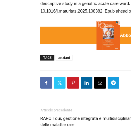
descriptive study in a geriatric acute care ward
10.1016/j.maturitas.2025.108382. Epub ahead o
Abbon
TAGS
anziani
Articolo precedente
RARO Tour, gestione integrata e multidisciplina
delle malattie rare