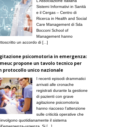
L’Associazione Italiana
Sistemi Informativi in Sanità
e il Cergas – Centro di
Ricerca in Health and Social
Care Management di Sda
Bocconi School of
Management hanno
ttoscritto un accordo di
[...]
gitazione psicomotoria in emergenza:
imeuc propone un tavolo tecnico per
n protocollo unico nazionale
I recenti episodi drammatici
arrivati alle cronache
registrati durante la gestione
di pazienti con grave
agitazione psicomotoria
hanno riacceso l’attenzione
sulle criticità operative che
involgono quotidianamente il sistema
ll’emergenza-urgenza. Si
[...]