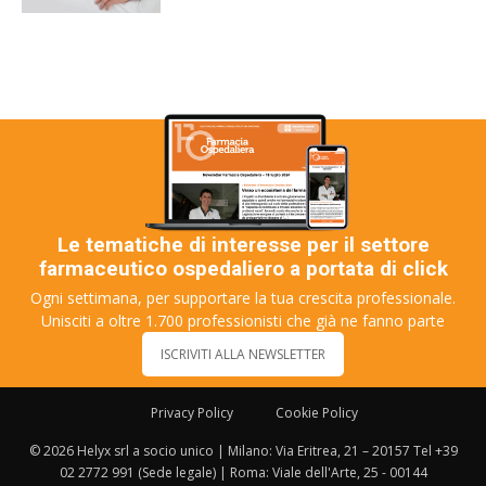
Le tematiche di interesse per il settore
farmaceutico ospedaliero a portata di click
Ogni settimana, per supportare la tua crescita professionale.
Unisciti a oltre 1.700 professionisti che già ne fanno parte
ISCRIVITI ALLA NEWSLETTER
Privacy Policy
Cookie Policy
© 2026 Helyx srl a socio unico | Milano: Via Eritrea, 21 – 20157 Tel +39
02 2772 991 (Sede legale) | Roma: Viale dell'Arte, 25 - 00144