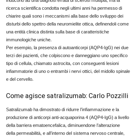
inducono ad una diagnosi errata di sclerosi multipla, ma la
ricerca scientifica condotta negli ultimi anni ha permesso di
chiarire quali sono i meccanismi alla base dello sviluppo dei
disturbi dello spettro della neuromielite ottica, definendoli come
una entità clinica distinta sulla base di caratteristiche
immunologiche uniche.
Per esempio, la presenza di autoanticorpi (AQP4-IgG) nei due
terzi dei pazienti, che colpiscono e danneggiano uno specifico
tipo di cellula, chiamato astrocita, con conseguenti lesioni
infiammatorie di uno o entrambi i nervi ottici, del midollo spinale
e del cervello.
Come agisce satralizumab: Carlo Pozzilli
Satralizumab ha dimostrato di ridurre l’infiammazione e la
produzione di anticorpi anti-acquaporina 4 (AQP4-IgG) a livello
della barriera ematoencefalica, diminuendone l’alterazione
della permeabilità, e all’interno del sistema nervoso centrale,