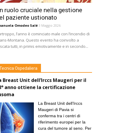
n ruolo cruciale nella gestione
el paziente ustionato
manuela Omodeo Salé
3 Maggio 2026
rtroppo, l’anno è cominciato male con l’incendio di
ans-Montana. Questo evento ha coinvolto a
scata tutti, in primis emotivamente e in secondo...
Tecnica Ospedaliera
a Breast Unit dell’Irccs Maugeri per il
8° anno ottiene la certificazione
usoma
La Breast Unit dell’Irccs
Maugeri di Pavia si
conferma tra i centri di
riferimento europei per la
cura del tumore al seno. Per