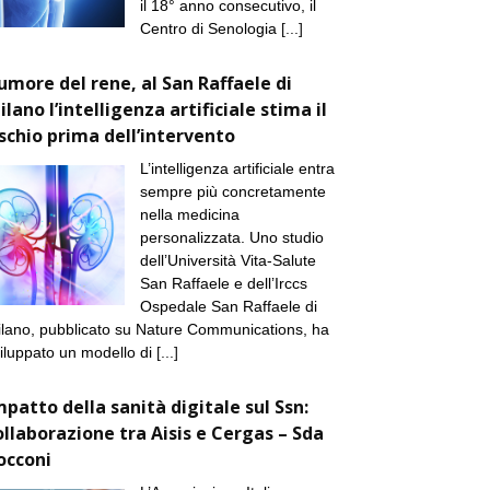
il 18° anno consecutivo, il
Centro di Senologia
[...]
umore del rene, al San Raffaele di
ilano l’intelligenza artificiale stima il
ischio prima dell’intervento
L’intelligenza artificiale entra
sempre più concretamente
nella medicina
personalizzata. Uno studio
dell’Università Vita-Salute
San Raffaele e dell’Irccs
Ospedale San Raffaele di
lano, pubblicato su Nature Communications, ha
iluppato un modello di
[...]
mpatto della sanità digitale sul Ssn:
ollaborazione tra Aisis e Cergas – Sda
occoni