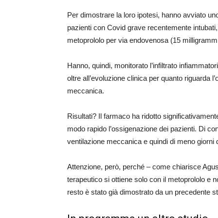
Per dimostrare la loro ipotesi, hanno avviato uno
pazienti con Covid grave recentemente intubati,
metoprololo per via endovenosa (15 milligrammi al
Hanno, quindi, monitorato l’infiltrato infiammator
oltre all’evoluzione clinica per quanto riguarda l
meccanica.
Risultati? Il farmaco ha ridotto significativamente 
modo rapido l’ossigenazione dei pazienti. Di co
ventilazione meccanica e quindi di meno giorni di
Attenzione, però, perché – come chiarisce Agust
terapeutico si ottiene solo con il metoprololo e 
resto è stato già dimostrato da un precedente s