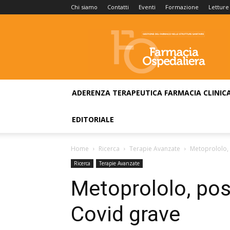
Chi siamo
Contatti
Eventi
Formazione
Letture
Farmacia
Ospedaliera
ADERENZA TERAPEUTICA
FARMACIA CLINIC
EDITORIALE
Home
Ricerca
Terapie Avanzate
Metoprololo, 
Ricerca
Terapie Avanzate
Metoprololo, poss
Covid grave