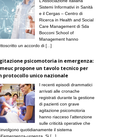
L’Associazione Italiana
Sistemi Informativi in Sanità
e il Cergas – Centro di
Ricerca in Health and Social
Care Management di Sda
Bocconi School of
Management hanno
ttoscritto un accordo di
[...]
gitazione psicomotoria in emergenza:
imeuc propone un tavolo tecnico per
n protocollo unico nazionale
I recenti episodi drammatici
arrivati alle cronache
registrati durante la gestione
di pazienti con grave
agitazione psicomotoria
hanno riacceso l’attenzione
sulle criticità operative che
involgono quotidianamente il sistema
ll’emergenza-urgenza. Si
[...]