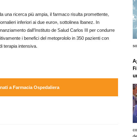
a una ricerca più ampia, il farmaco risulta promettente,
nalieri inferiori ai due euro», sottolinea Ibanez. In
finanziamento dall’Instituto de Salud Carlos III per condurre
tivamente i benefici del metoprololo in 350 pazienti con
so
di terapia intensiva.
A
F
u
ati a Farmacia Ospedaliera
co
de