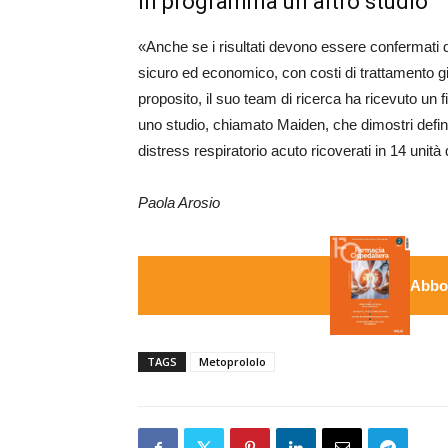
In programma un altro studio
«Anche se i risultati devono essere confermati d
sicuro ed economico, con costi di trattamento gior
proposito, il suo team di ricerca ha ricevuto un 
uno studio, chiamato Maiden, che dimostri defini
distress respiratorio acuto ricoverati in 14 unità 
Paola Arosio
Abbon
TAGS
Metoprololo