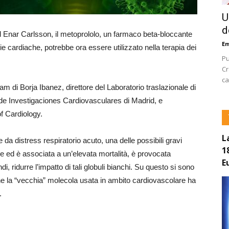
U
d
d Enar Carlsson, il metoprololo, un farmaco beta-bloccante
E
mie cardiache, potrebbe ora essere utilizzato nella terapia dei
Pu
Cr
ca
m di Borja Ibanez, direttore del Laboratorio traslazionale di
de Investigaciones Cardiovasculares di Madrid, e
f Cardiology.
L
 da distress respiratorio acuto, una delle possibili gravi
1
e ed è associata a un’elevata mortalità, è provocata
E
i, ridurre l’impatto di tali globuli bianchi. Su questo si sono
che la “vecchia” molecola usata in ambito cardiovascolare ha
.