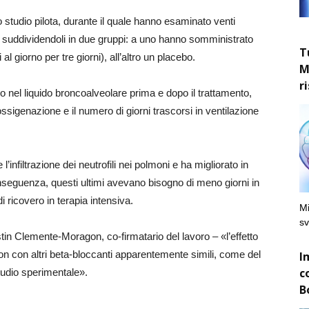
 studio pilota, durante il quale hanno esaminato venti
 suddividendoli in due gruppi: a uno hanno somministrato
T
 giorno per tre giorni), all’altro un placebo.
M
r
io nel liquido broncoalveolare prima e dopo il trattamento,
’ossigenazione e il numero di giorni trascorsi in ventilazione
l’infiltrazione dei neutrofili nei polmoni e ha migliorato in
nseguenza, questi ultimi avevano bisogno di meno giorni in
 ricovero in terapia intensiva.
Mi
sv
in Clemente-Moragon, co-firmatario del lavoro – «l’effetto
non con altri beta-bloccanti apparentemente simili, come del
I
c
tudio sperimentale».
B