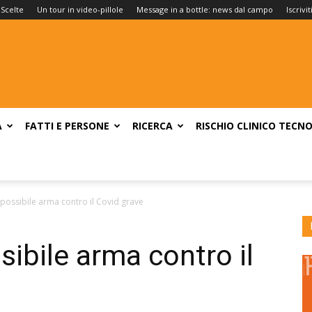
 Scelte
Un tour in video-pillole
Message in a bottle: news dal campo
Iscrivi
A
FATTI E PERSONE
RICERCA
RISCHIO CLINICO
TECNO
possibile arma contro il Covid grave
ibile arma contro il