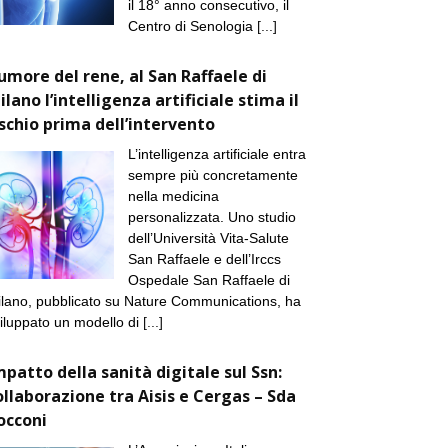
il 18° anno consecutivo, il
Centro di Senologia
[...]
umore del rene, al San Raffaele di
ilano l’intelligenza artificiale stima il
ischio prima dell’intervento
L’intelligenza artificiale entra
sempre più concretamente
nella medicina
personalizzata. Uno studio
dell’Università Vita-Salute
San Raffaele e dell’Irccs
Ospedale San Raffaele di
lano, pubblicato su Nature Communications, ha
iluppato un modello di
[...]
mpatto della sanità digitale sul Ssn:
ollaborazione tra Aisis e Cergas – Sda
occoni