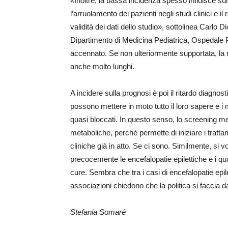
«Inoltre, la bassa incidenza spesso influisce sull
l’arruolamento dei pazienti negli studi clinici e i
validità dei dati dello studio», sottolinea Carlo
Dipartimento di Medicina Pediatrica, Ospedal
accennato. Se non ulteriormente supportata, la r
anche molto lunghi.
A incidere sulla prognosi è poi il ritardo diagn
possono mettere in moto tutto il loro sapere e i
quasi bloccati. In questo senso, lo screening me
metaboliche, perché permette di iniziare i tratta
cliniche già in atto. Se ci sono. Similmente, si 
precocemente le encefalopatie epilettiche e i qu
cure. Sembra che tra i casi di encefalopatie epi
associazioni chiedono che la politica si faccia d
Stefania Somaré