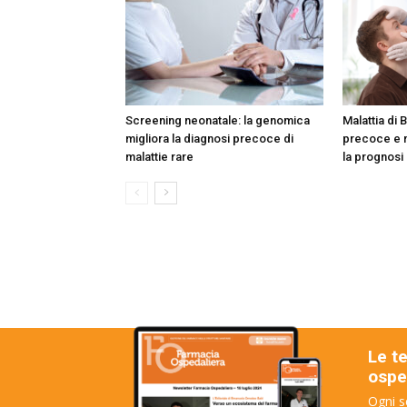
Screening neonatale: la genomica
Malattia di 
migliora la diagnosi precoce di
precoce e n
malattie rare
la prognosi
Le t
osped
Ogni s