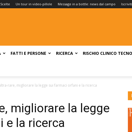
 Scelte
Un tour in video-pillole
Message in a bottle: news dal campo
Iscrivi
A
FATTI E PERSONE
RICERCA
RISCHIO CLINICO
TECNO
ultra-rare, migliorare la legge sui farmaci orfani e la ricerca
e, migliorare la legge
 e la ricerca