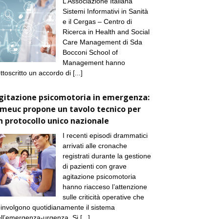
L’Associazione Italiana
Sistemi Informativi in Sanità
e il Cergas – Centro di
Ricerca in Health and Social
Care Management di Sda
Bocconi School of
Management hanno
ttoscritto un accordo di
[...]
gitazione psicomotoria in emergenza:
imeuc propone un tavolo tecnico per
n protocollo unico nazionale
I recenti episodi drammatici
arrivati alle cronache
registrati durante la gestione
di pazienti con grave
agitazione psicomotoria
hanno riacceso l’attenzione
sulle criticità operative che
involgono quotidianamente il sistema
ll’emergenza-urgenza. Si
[...]