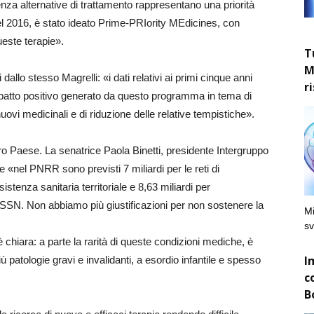
nza alternative di trattamento rappresentano una priorità
nel 2016, è stato ideato Prime-PRIority MEdicines, con
ueste terapie».
T
M
i dallo stesso Magrelli: «i dati relativi ai primi cinque anni
r
impatto positivo generato da questo programma in tema di
ovi medicinali e di riduzione delle relative tempistiche».
 Paese. La senatrice Paola Binetti, presidente Intergruppo
 «nel PNRR sono previsti 7 miliardi per le reti di
sistenza sanitaria territoriale e 8,63 miliardi per
el SSN. Non abbiamo più giustificazioni per non sostenere la
Mi
sv
è chiara: a parte la rarità di queste condizioni mediche, è
I
 patologie gravi e invalidanti, a esordio infantile e spesso
c
B