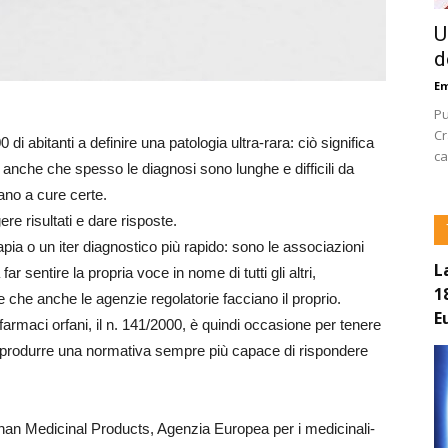
U
d
E
Pu
Cr
di abitanti a definire una patologia ultra-rara: ciò significa
ca
 anche che spesso le diagnosi sono lunghe e difficili da
ano a cure certe.
re risultati e dare risposte.
apia o un iter diagnostico più rapido: sono le associazioni
L
far sentire la propria voce in nome di tutti gli altri,
1
che anche le agenzie regolatorie facciano il proprio.
E
armaci orfani, il n. 141/2000, è quindi occasione per tenere
r produrre una normativa sempre più capace di rispondere
an Medicinal Products, Agenzia Europea per i medicinali-