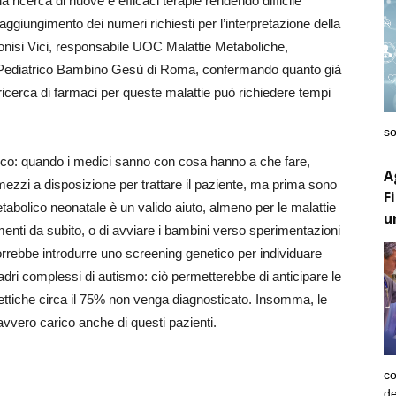
a ricerca di nuove e efficaci terapie rendendo difficile
l raggiungimento dei numeri richiesti per l’interpretazione della
 Dionisi Vici, responsabile UOC Malattie Metaboliche,
e Pediatrico Bambino Gesù di Roma, confermando quanto già
icerca di farmaci per queste malattie può richiedere tempi
so
ostico: quando i medici sanno con cosa hanno a che fare,
A
 mezzi a disposizione per trattare il paziente, ma prima sono
F
tabolico neonatale è un valido aiuto, almeno per le malattie
u
menti da subito, o di avviare i bambini verso sperimentazioni
vorrebbe introdurre uno screening genetico per individuare
adri complessi di autismo: ciò permetterebbe di anticipare le
lettiche circa il 75% non venga diagnosticato. Insomma, le
avvero carico anche di questi pazienti.
co
de