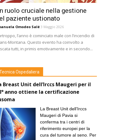
n ruolo cruciale nella gestione
el paziente ustionato
manuela Omodeo Salé
3 Maggio 2026
rtroppo, l’anno è cominciato male con l’incendio di
ans-Montana. Questo evento ha coinvolto a
scata tutti, in primis emotivamente e in secondo...
Tecnica Ospedaliera
a Breast Unit dell’Irccs Maugeri per il
8° anno ottiene la certificazione
usoma
La Breast Unit dell’Irccs
Maugeri di Pavia si
conferma tra i centri di
riferimento europei per la
cura del tumore al seno. Per