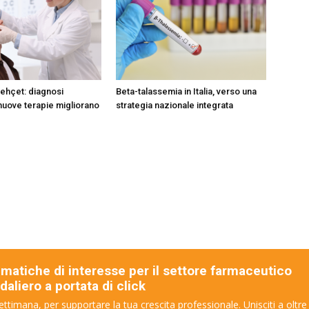
Behçet: diagnosi
Beta-talassemia in Italia, verso una
uove terapie migliorano
strategia nazionale integrata
ematiche di interesse per il settore farmaceutico
aliero a portata di click
ettimana, per supportare la tua crescita professionale. Unisciti a oltre