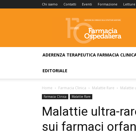
Chi siamo
Contatti
Eventi
Formazione
Letture
Farmacia
Ospedaliera
ADERENZA TERAPEUTICA
FARMACIA CLINIC
EDITORIALE
Home
Farmacia Clinica
Malattie Rare
Malattie 
Farmacia Clinica
Malattie Rare
Malattie ultra-rar
sui farmaci orfani