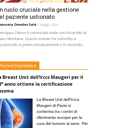
n ruolo cruciale nella gestione
el paziente ustionato
manuela Omodeo Salé
3 Maggio 2026
rtroppo, l’anno è cominciato male con l’incendio di
ans-Montana. Questo evento ha coinvolto a
scata tutti, in primis emotivamente e in secondo...
Tecnica Ospedaliera
a Breast Unit dell’Irccs Maugeri per il
8° anno ottiene la certificazione
usoma
La Breast Unit dell’Irccs
Maugeri di Pavia si
conferma tra i centri di
riferimento europei per la
cura del tumore al seno. Per