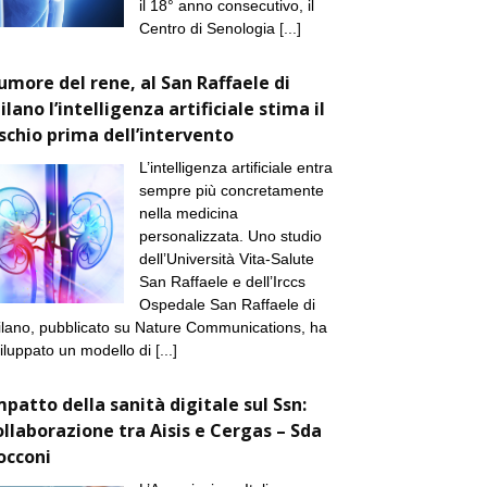
il 18° anno consecutivo, il
Centro di Senologia
[...]
umore del rene, al San Raffaele di
ilano l’intelligenza artificiale stima il
ischio prima dell’intervento
L’intelligenza artificiale entra
sempre più concretamente
nella medicina
personalizzata. Uno studio
dell’Università Vita-Salute
San Raffaele e dell’Irccs
Ospedale San Raffaele di
lano, pubblicato su Nature Communications, ha
iluppato un modello di
[...]
mpatto della sanità digitale sul Ssn:
ollaborazione tra Aisis e Cergas – Sda
occoni