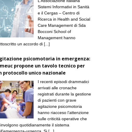
L’Associazione Italiana
Sistemi Informativi in Sanità
e il Cergas – Centro di
Ricerca in Health and Social
Care Management di Sda
Bocconi School of
Management hanno
ttoscritto un accordo di
[...]
gitazione psicomotoria in emergenza:
imeuc propone un tavolo tecnico per
n protocollo unico nazionale
I recenti episodi drammatici
arrivati alle cronache
registrati durante la gestione
di pazienti con grave
agitazione psicomotoria
hanno riacceso l’attenzione
sulle criticità operative che
involgono quotidianamente il sistema
ll’emergenza-urgenza. Si
[...]