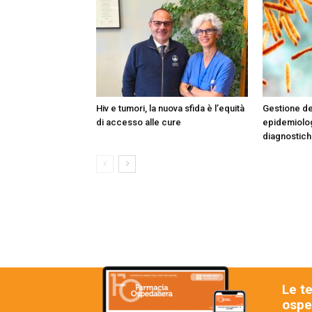
Hiv e tumori, la nuova sfida è l’equità
Gestione del
di accesso alle cure
epidemiolog
diagnostiche
Le t
osped