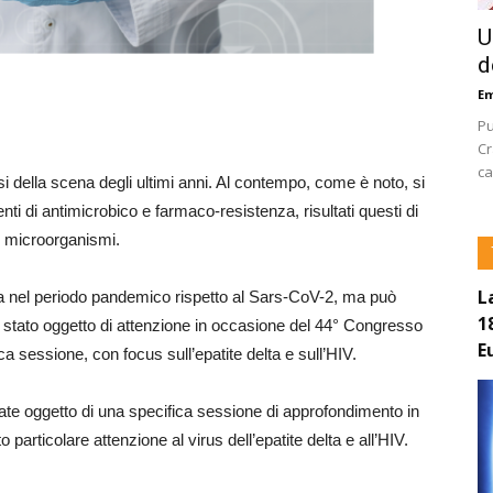
U
d
E
Pu
Cr
ca
ussi della scena degli ultimi anni. Al contempo, come è noto, si
nti di antimicrobico e farmaco-resistenza, risultati questi di
i microorganismi.
L
a nel periodo pandemico rispetto al Sars-CoV-2, ma può
1
 è stato oggetto di attenzione in occasione del 44° Congresso
E
 sessione, con focus sull’epatite delta e sull’HIV.
state oggetto di una specifica sessione di approfondimento in
articolare attenzione al virus dell’epatite delta e all’HIV.