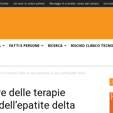
 Scelte
Un tour in video-pillole
Message in a bottle: news dal campo
Iscrivi
A
FATTI E PERSONE
RICERCA
RISCHIO CLINICO
TECNO
ve frontiere delle terapie antivirali. Il caso dell’epatite delta
e delle terapie
 dell’epatite delta