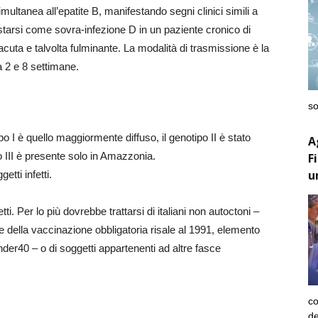
multanea all’epatite B, manifestando segni clinici simili a
tarsi come sovra-infezione D in un paziente cronico di
ta e talvolta fulminante. La modalità di trasmissione è la
a 2 e 8 settimane.
so
ipo I è quello maggiormente diffuso, il genotipo II è stato
A
o III è presente solo in Amazzonia.
F
u
etti infetti.
etti. Per lo più dovrebbe trattarsi di italiani non autoctoni –
 della vaccinazione obbligatoria risale al 1991, elemento
der40 – o di soggetti appartenenti ad altre fasce
co
de