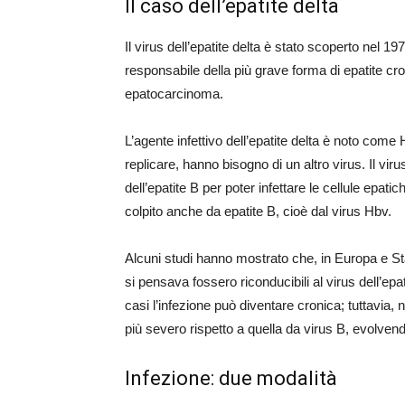
Il caso dell’epatite delta
Il virus dell’epatite delta è stato scoperto nel 19
responsabile della più grave forma di epatite croni
epatocarcinoma.
L’agente infettivo dell’epatite delta è noto come HDV
replicare, hanno bisogno di un altro virus. Il viru
dell’epatite B per poter infettare le cellule epatic
colpito anche da epatite B, cioè dal virus Hbv.
Alcuni studi hanno mostrato che, in Europa e Stati
si pensava fossero riconducibili al virus dell’epat
casi l’infezione può diventare cronica; tuttavi
più severo rispetto a quella da virus B, evolvend
Infezione: due modalità