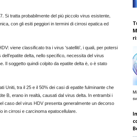
77. Si tratta probabilmente del più piccolo virus esistente,
T
ca, con gli esiti peggiori in termini di cirrosi epatica ed
M
r
: viene classificato tra i virus ‘satelliti’, i quali, per potersi
s dell’epatite delta, nello specifico, necessita del virus
he. Il soggetto quindi colpito da epatite delta è, o è stato
 Uniti, tra il 25 e il 50% dei casi di epatite fulminante che
Mi
ite B, erano in realtà, causati dal virus delta. In entrambi i
sv
a, nel caso del virus HDV presenta generalmente un decorso
o in cirrosi e carcinoma epatocellulare.
I
c
B