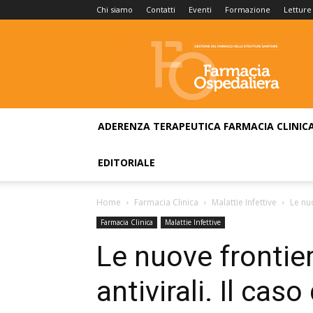
Chi siamo
Contatti
Eventi
Formazione
Letture
Farmacia
Ospedaliera
ADERENZA TERAPEUTICA
FARMACIA CLINIC
EDITORIALE
Home
Farmacia Clinica
Malattie Infettive
Le nuo
Farmacia Clinica
Malattie Infettive
Le nuove frontier
antivirali. Il caso