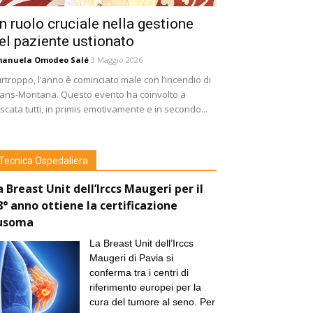
n ruolo cruciale nella gestione
el paziente ustionato
manuela Omodeo Salé
3 Maggio 2026
rtroppo, l’anno è cominciato male con l’incendio di
ans-Montana. Questo evento ha coinvolto a
scata tutti, in primis emotivamente e in secondo...
Tecnica Ospedaliera
a Breast Unit dell’Irccs Maugeri per il
8° anno ottiene la certificazione
usoma
La Breast Unit dell’Irccs
Maugeri di Pavia si
conferma tra i centri di
riferimento europei per la
cura del tumore al seno. Per