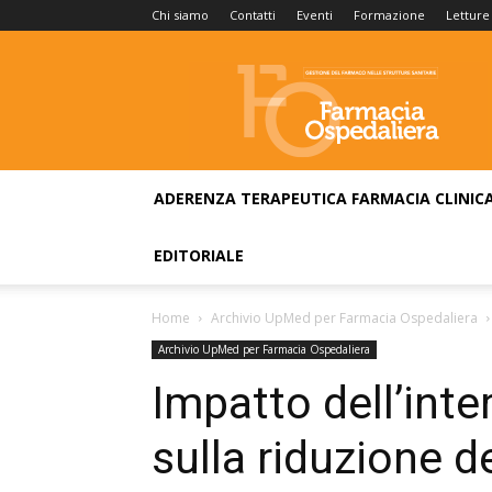
Chi siamo
Contatti
Eventi
Formazione
Letture
Farmacia
Ospedaliera
ADERENZA TERAPEUTICA
FARMACIA CLINIC
EDITORIALE
Home
Archivio UpMed per Farmacia Ospedaliera
Archivio UpMed per Farmacia Ospedaliera
Impatto dell’inte
sulla riduzione de