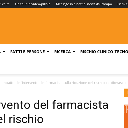
 Scelte
Un tour in video-pillole
Message in a bottle: news dal campo
Iscrivi
A
FATTI E PERSONE
RICERCA
RISCHIO CLINICO
TECNO
Impatto dell’intervento del farmacista sulla riduzione del rischio cardiovascola
rvento del farmacista
l rischio