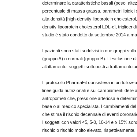
determinare la caratteristiche basali (peso, alte
percentuale di massa grassa, parametri lipidici e
alta densità [high-density lipoprotein cholestero
density lipoprotein cholesterol LDL-c], triglicer
studio è stato condotto da settembre 2014 a ma
I pazienti sono stati suddivisi in due gruppi sulla 
(gruppo A) o normali (gruppo B). L’esclusione dal
allattamento, soggetti sottoposti a trattamento an
Il protocollo PharmaFit consisteva in un follow-u
linee guida nutrizionali e sui cambiamenti delle ab
antropometriche, pressione arteriosa e determina
base o al medico specialista. I cambiamenti de
che stima il rischio decennale di eventi coronari
I soggetti con valori <5, 5-9, 10-14 e ≥ 15% sono
rischio o rischio molto elevato, rispettivamente.