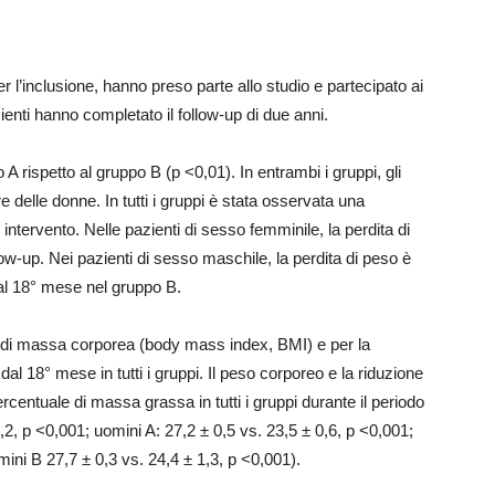
per l’inclusione, hanno preso parte allo studio e partecipato ai
ienti hanno completato il follow-up di due anni.
 rispetto al gruppo B (p <0,01). In entrambi i gruppi, gli
elle donne. In tutti i gruppi è stata osservata una
intervento. Nelle pazienti di sesso femminile, la perdita di
low-up. Nei pazienti di sesso maschile, la perdita di peso è
dal 18° mese nel gruppo B.
ce di massa corporea (body mass index, BMI) e per la
i dal 18° mese in tutti i gruppi. Il peso corporeo e la riduzione
percentuale di massa grassa in tutti i gruppi durante il periodo
,2, p <0,001; uomini A: 27,2 ± 0,5 vs. 23,5 ± 0,6, p <0,001;
ini B 27,7 ± 0,3 vs. 24,4 ± 1,3, p <0,001).