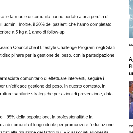
so le farmacie di comunità hanno portato a una perdita di
i uomini. Inoltre, il 20% dei pazienti che hanno completato il
iore a 5 kg a 1 anno di follow-up.
so
earch Council che il Lifestyle Challenge Program negli Stati
disciplinare per la gestione del peso, con la partecipazione
A
F
u
rmacista comunitario di effettuare interventi, seguire i
per un’efficace gestione del peso. In questo contesto, in
tture sanitarie strategiche per azioni di prevenzione, data
o il 99% della popolazione, la professionalità e la
macia di comunità il luogo ideale per promuovere l’educazione
co
de
izzati alla riduzione dei fattori di CVR associati all’obesità.