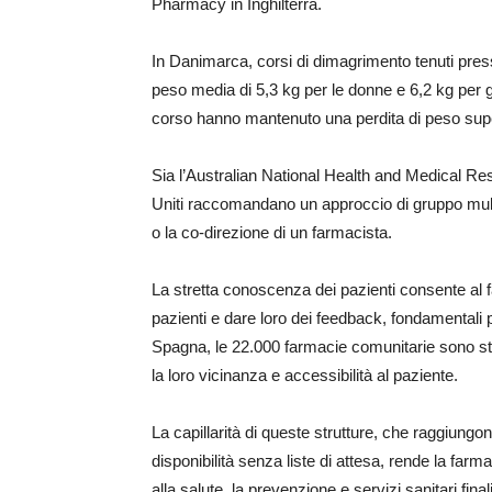
Pharmacy in Inghilterra.
In Danimarca, corsi di dimagrimento tenuti pres
peso media di 5,3 kg per le donne e 6,2 kg per gl
corso hanno mantenuto una perdita di peso super
Sia l’Australian National Health and Medical Res
Uniti raccomandano un approccio di gruppo multi
o la co-direzione di un farmacista.
La stretta conoscenza dei pazienti consente al fa
pazienti e dare loro dei feedback, fondamentali 
Spagna, le 22.000 farmacie comunitarie sono stru
la loro vicinanza e accessibilità al paziente.
La capillarità di queste strutture, che raggiungon
disponibilità senza liste di attesa, rende la far
alla salute, la prevenzione e servizi sanitari final