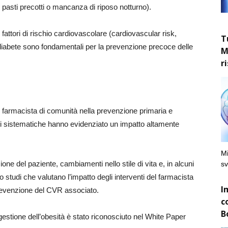
, pasti precotti o mancanza di riposo notturno).
 fattori di rischio cardiovascolare (cardiovascular risk,
T
 diabete sono fondamentali per la prevenzione precoce delle
M
r
del farmacista di comunità nella prevenzione primaria e
ni sistematiche hanno evidenziato un impatto altamente
Mi
ione del paziente, cambiamenti nello stile di vita e, in alcuni
sv
 studi che valutano l’impatto degli interventi del farmacista
I
 prevenzione del CVR associato.
c
B
 gestione dell’obesità è stato riconosciuto nel White Paper