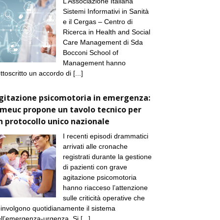
L’Associazione Italiana
Sistemi Informativi in Sanità
e il Cergas – Centro di
Ricerca in Health and Social
Care Management di Sda
Bocconi School of
Management hanno
ttoscritto un accordo di
[...]
gitazione psicomotoria in emergenza:
imeuc propone un tavolo tecnico per
n protocollo unico nazionale
I recenti episodi drammatici
arrivati alle cronache
registrati durante la gestione
di pazienti con grave
agitazione psicomotoria
hanno riacceso l’attenzione
sulle criticità operative che
involgono quotidianamente il sistema
ll’emergenza-urgenza. Si
[...]