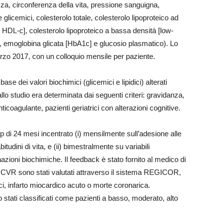
zza, circonferenza della vita, pressione sanguigna,
 glicemici, colesterolo totale, colesterolo lipoproteico ad
l, HDL-c], colesterolo lipoproteico a bassa densità [low-
idi, emoglobina glicata [HbA1c] e glucosio plasmatico). Lo
rzo 2017, con un colloquio mensile per paziente.
base dei valori biochimici (glicemici e lipidici) alterati
lo studio era determinata dai seguenti criteri: gravidanza,
ticoagulante, pazienti geriatrici con alterazioni cognitive.
p di 24 mesi incentrato (i) mensilmente sull’adesione alle
itudini di vita, e (ii) bimestralmente su variabili
zioni biochimiche. Il feedback è stato fornito al medico di
l CVR sono stati valutati attraverso il sistema REGICOR,
ci, infarto miocardico acuto o morte coronarica.
 stati classificati come pazienti a basso, moderato, alto