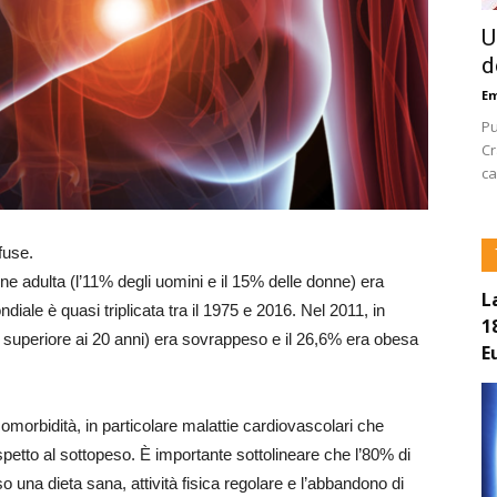
U
d
E
Pu
Cr
ca
fuse.
e adulta (l’11% degli uomini e il 15% delle donne) era
L
ale è quasi triplicata tra il 1975 e 2016. Nel 2011, in
1
 superiore ai 20 anni) era sovrappeso e il 26,6% era obesa
E
morbidità, in particolare malattie cardiovascolari che
etto al sottopeso. È importante sottolineare che l’80% di
 una dieta sana, attività fisica regolare e l’abbandono di