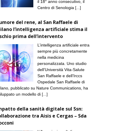
il 18° anno consecutivo, il
Centro di Senologia
[...]
umore del rene, al San Raffaele di
ilano l’intelligenza artificiale stima il
ischio prima dell’intervento
L’intelligenza artificiale entra
sempre più concretamente
nella medicina
personalizzata. Uno studio
dell’Università Vita-Salute
San Raffaele e dell’Irccs
Ospedale San Raffaele di
lano, pubblicato su Nature Communications, ha
iluppato un modello di
[...]
mpatto della sanità digitale sul Ssn:
ollaborazione tra Aisis e Cergas – Sda
occoni