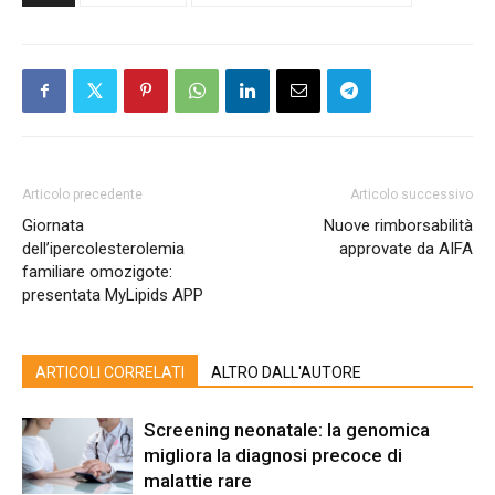
Articolo precedente
Articolo successivo
Giornata
Nuove rimborsabilità
dell’ipercolesterolemia
approvate da AIFA
familiare omozigote:
presentata MyLipids APP
ARTICOLI CORRELATI
ALTRO DALL'AUTORE
Screening neonatale: la genomica
migliora la diagnosi precoce di
malattie rare