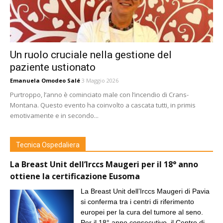
Un ruolo cruciale nella gestione del
paziente ustionato
Emanuela Omodeo Salé
3 Maggio 2026
Purtroppo, l’anno è cominciato male con l’incendio di Crans-
Montana. Questo evento ha coinvolto a cascata tutti, in primis
emotivamente e in secondo...
Tecnica Ospedaliera
La Breast Unit dell’Irccs Maugeri per il 18° anno
ottiene la certificazione Eusoma
La Breast Unit dell’Irccs Maugeri di Pavia
si conferma tra i centri di riferimento
europei per la cura del tumore al seno.
Per il 18° anno consecutivo, il Centro di