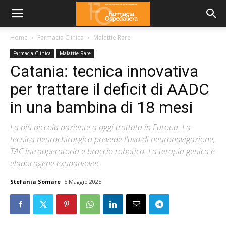
Home
Farmacia Clinica
Malattie Rare
Farmacia Clinica
Malattie Rare
Catania: tecnica innovativa
per trattare il deficit di AADC
in una bambina di 18 mesi
La più piccola paziente a oggi trattata in Europa. La
tecnica neurochirurgica prevede l'uso di neuronavigazione,
TAC intraoperatoria e braccio robotico. La terapia genica è
eladocagene exuparvovec.
Stefania Somaré
5 Maggio 2025