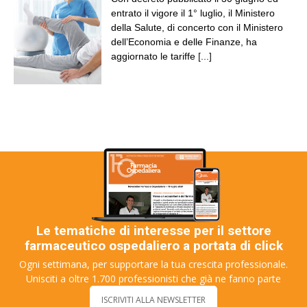
entrato il vigore il 1° luglio, il Ministero
della Salute, di concerto con il Ministero
dell’Economia e delle Finanze, ha
aggiornato le tariffe
[...]
Le tematiche di interesse per il settore
farmaceutico ospedaliero a portata di click
Ogni settimana, per supportare la tua crescita professionale.
Unisciti a oltre 1.700 professionisti che già ne fanno parte
ISCRIVITI ALLA NEWSLETTER