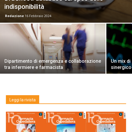
indisponibilità
Redazione
16 Febbraio 2024
Dipartimento di emergenza e collaborazione
Un mix di
tra infermiere e farmacista
sinergico
Leggi la rivista