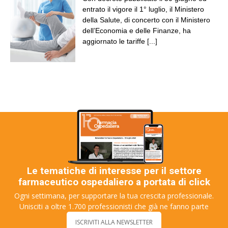
entrato il vigore il 1° luglio, il Ministero
della Salute, di concerto con il Ministero
dell’Economia e delle Finanze, ha
aggiornato le tariffe
[...]
Le tematiche di interesse per il settore
farmaceutico ospedaliero a portata di click
Ogni settimana, per supportare la tua crescita professionale.
Unisciti a oltre 1.700 professionisti che già ne fanno parte
ISCRIVITI ALLA NEWSLETTER