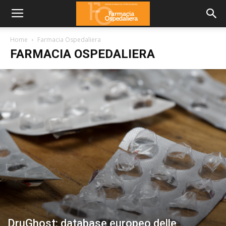
Home
Farmacia Ospedaliera
FARMACIA OSPEDALIERA
DruGhost: database europeo delle