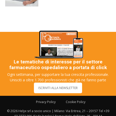
Le tematiche di interesse per il settore
farmaceutico ospedaliero a portata di click
Ogni settimana, per supportare la tua crescita professionale.
Unisciti a oltre 1.700 professionisti che già ne fanno parte
ISCRIVITI ALLA NEWSLETTER
Privacy Policy
Cookie Policy
© 2026 Helyx srl a socio unico | Milano: Via Eritrea, 21 – 20157 Tel +39