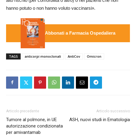
alto rischio (per comorbilità o altro) o nei pazienti che non
hanno potuto o non hanno voluto vaccinarsi».
Abbonati a Farmacia Ospedaliera
TAGS
anticorpi monoclonali
AntiCov
Omicron
Articolo precedente
Articolo successivo
Tumore al polmone, in UE
ASH, nuovi studi in Ematologia
autorizzazione condizionata
per amivantamab