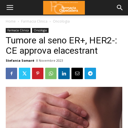
Home
Farmacia Clinica
Oncologia
Farmacia Clinica
Oncologia
Tumore al seno ER+, HER2-:
CE approva elacestrant
Stefania Somaré
8 Novembre 2023