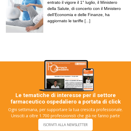
entrato il vigore il 1° luglio, il Ministero
della Salute, di concerto con il Ministero
dell’Economia e delle Finanze, ha
aggiornato le tariffe
[...]
Le tematiche di interesse per il settore
farmaceutico ospedaliero a portata di click
Ogni settimana, per supportare la tua crescita professionale.
Unisciti a oltre 1.700 professionisti che già ne fanno parte
ISCRIVITI ALLA NEWSLETTER