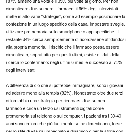
l’87% almeno una volta e il 35% più volte al giorno. Per non
dimenticare di assumere il farmaco, il 66% degli intervistati
mette in atto varie “strategie”, come ad esempio posizionare la
confezione in un luogo specifico della casa, impostare sveglie,
utilizzare promemoria sullo smartphone o app specifiche. Il
restante 34% cerca semplicemente di ricordarsene affidandosi
alla propria memoria. Il rischio che il farmaco possa essere
dimenticato, soprattutto per questi ultimi, esiste e i dati della
ricerca lo confermano: negli ultimi 6 mesi è successo al 71%
degli intervistati.
A differenza di ciò che si potrebbe immaginare, sono i giovani
ad aderire meno alla terapia (82%). Nonostante oltre due terzi
di loro abbia una strategia per ricordarsi di assumere il
farmaco e circa un terzo usi strumenti digitali come
promemoria sul telefono o sul computer, i pazienti tra i 30-40
anni sono coloro che più facilmente se ne dimenticano, forse
per lo stile di vita più impegnato e dinamico o per la storia con