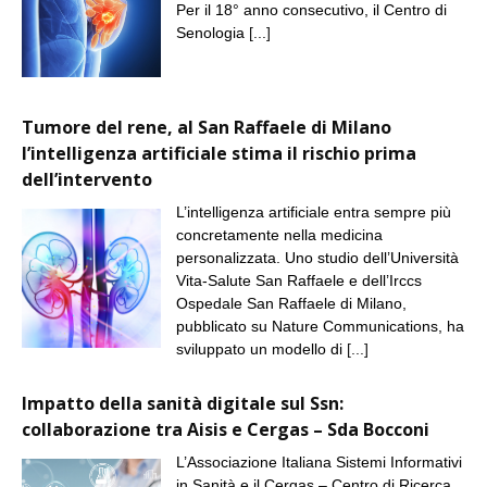
Per il 18° anno consecutivo, il Centro di
Senologia
[...]
Tumore del rene, al San Raffaele di Milano
l’intelligenza artificiale stima il rischio prima
dell’intervento
L’intelligenza artificiale entra sempre più
concretamente nella medicina
personalizzata. Uno studio dell’Università
Vita-Salute San Raffaele e dell’Irccs
Ospedale San Raffaele di Milano,
pubblicato su Nature Communications, ha
sviluppato un modello di
[...]
Impatto della sanità digitale sul Ssn:
collaborazione tra Aisis e Cergas – Sda Bocconi
L’Associazione Italiana Sistemi Informativi
in Sanità e il Cergas – Centro di Ricerca