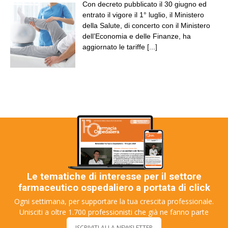
Con decreto pubblicato il 30 giugno ed
entrato il vigore il 1° luglio, il Ministero
della Salute, di concerto con il Ministero
dell’Economia e delle Finanze, ha
aggiornato le tariffe
[...]
Le tematiche di interesse per il settore
farmaceutico ospedaliero a portata di click
Ogni settimana, per supportare la tua crescita professionale.
Unisciti a oltre 1.700 professionisti che già ne fanno parte
ISCRIVITI ALLA NEWSLETTER