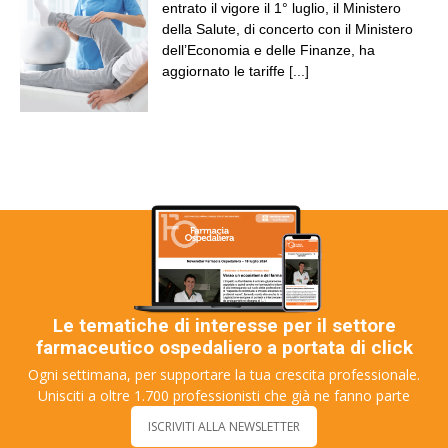
entrato il vigore il 1° luglio, il Ministero
della Salute, di concerto con il Ministero
dell’Economia e delle Finanze, ha
aggiornato le tariffe
[...]
Le tematiche di interesse per il settore
farmaceutico ospedaliero a portata di click
Ogni settimana, per supportare la tua crescita professionale.
Unisciti a oltre 1.700 professionisti che già ne fanno parte
ISCRIVITI ALLA NEWSLETTER