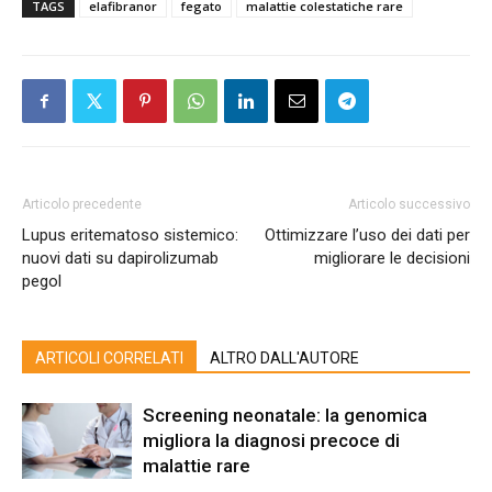
TAGS
elafibranor
fegato
malattie colestatiche rare
Articolo precedente
Articolo successivo
Lupus eritematoso sistemico:
Ottimizzare l’uso dei dati per
nuovi dati su dapirolizumab
migliorare le decisioni
pegol
ARTICOLI CORRELATI
ALTRO DALL'AUTORE
Screening neonatale: la genomica
migliora la diagnosi precoce di
malattie rare