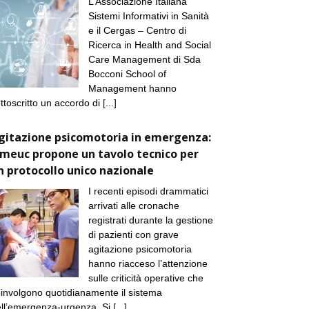
L’Associazione Italiana
Sistemi Informativi in Sanità
e il Cergas – Centro di
Ricerca in Health and Social
Care Management di Sda
Bocconi School of
Management hanno
ttoscritto un accordo di
[...]
gitazione psicomotoria in emergenza:
imeuc propone un tavolo tecnico per
n protocollo unico nazionale
I recenti episodi drammatici
arrivati alle cronache
registrati durante la gestione
di pazienti con grave
agitazione psicomotoria
hanno riacceso l’attenzione
sulle criticità operative che
involgono quotidianamente il sistema
ll’emergenza-urgenza. Si
[...]