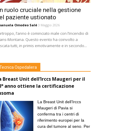
n ruolo cruciale nella gestione
el paziente ustionato
manuela Omodeo Salé
3 Maggio 2026
rtroppo, l’anno è cominciato male con l’incendio di
ans-Montana. Questo evento ha coinvolto a
scata tutti, in primis emotivamente e in secondo...
Tecnica Ospedaliera
a Breast Unit dell’Irccs Maugeri per il
8° anno ottiene la certificazione
usoma
La Breast Unit dell’Irccs
Maugeri di Pavia si
conferma tra i centri di
riferimento europei per la
cura del tumore al seno. Per