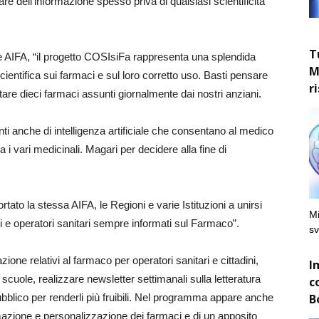
re dell’informazione spesso priva di qualsiasi scientificità
T
e AIFA, “il progetto COSIsiFa rappresenta una splendida
M
cientifica sui farmaci e sul loro corretto uso. Basti pensare
r
tare dieci farmaci assunti giornalmente dai nostri anziani.
i anche di intelligenza artificiale che consentano al medico
ra i vari medicinali. Magari per decidere alla fine di
ato la stessa AIFA, le Regioni e varie Istituzioni a unirsi
Mi
 e operatori sanitari sempre informati sul Farmaco”.
sv
ione relativi al farmaco per operatori sanitari e cittadini,
I
uole, realizzare newsletter settimanali sulla letteratura
c
B
 pubblico per renderli più fruibili. Nel programma appare anche
ormazione e personalizzazione dei farmaci e di un apposito