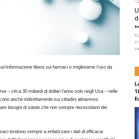
U
d
E
Pu
Cr
ca
 un’informazione libera sui farmaci e migliorarne l’uso da
L
1
e – circa 30 miliardi di dollari l’anno solo negli Usa – nelle
E
cono anche indirettamente sui cittadini attraverso
are bisogni di salute che non sempre necessitano dei
maci tendono sempre a enfatizzare i dati di efficacia