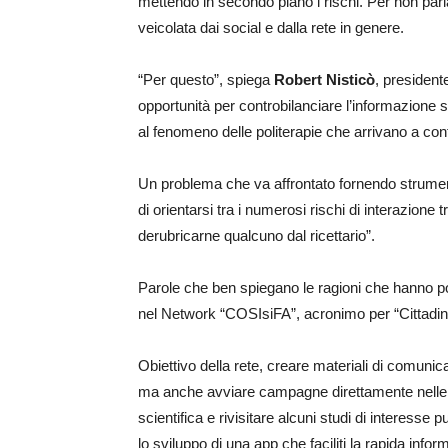
mettendo in secondo piano i rischi. Per non parla
veicolata dai social e dalla rete in genere.
“Per questo”, spiega
Robert Nisticò
, president
opportunità per controbilanciare l’informazione s
al fenomeno delle politerapie che arrivano a con
Un problema che va affrontato fornendo strument
di orientarsi tra i numerosi rischi di interazione t
derubricarne qualcuno dal ricettario”.
Parole che ben spiegano le ragioni che hanno port
nel Network “COSIsiFA”, acronimo per “Cittadini
Obiettivo della rete, creare materiali di comunicaz
ma anche avviare campagne direttamente nelle sc
scientifica e rivisitare alcuni studi di interesse
lo sviluppo di una app che faciliti la rapida inf