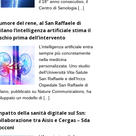
il 18° anno consecutivo, il
Centro di Senologia
[...]
umore del rene, al San Raffaele di
ilano l’intelligenza artificiale stima il
ischio prima dell’intervento
L’intelligenza artificiale entra
sempre più concretamente
nella medicina
personalizzata. Uno studio
dell’Università Vita-Salute
San Raffaele e dell’Irccs
Ospedale San Raffaele di
lano, pubblicato su Nature Communications, ha
iluppato un modello di
[...]
mpatto della sanità digitale sul Ssn:
ollaborazione tra Aisis e Cergas – Sda
occoni