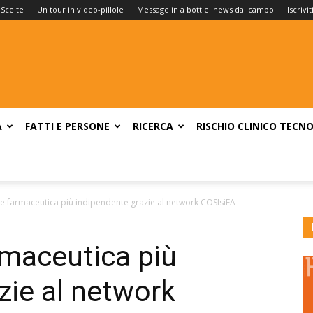
 Scelte
Un tour in video-pillole
Message in a bottle: news dal campo
Iscrivi
A
FATTI E PERSONE
RICERCA
RISCHIO CLINICO
TECNO
e farmaceutica più indipendente grazie al network COSIsiFA
rmaceutica più
zie al network