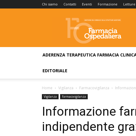
Chi siamo
Contatti
Eventi
Formazione
Letture
Farmacia
Ospedaliera
ADERENZA TERAPEUTICA
FARMACIA CLINIC
EDITORIALE
Home
Vigilanza
Farmacovigilanza
Informazion
Vigilanza
Farmacovigilanza
Informazione fa
indipendente gra