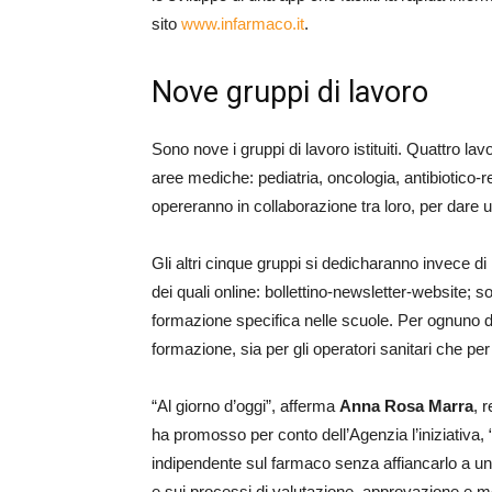
sito
www.infarmaco.it
.
Nove gruppi di lavoro
Sono nove i gruppi di lavoro istituiti. Quattro lav
aree mediche: pediatria, oncologia, antibiotico-r
opereranno in collaborazione tra loro, per dare un
Gli altri cinque gruppi si dedicharanno invece di 
dei quali online: bollettino-newsletter-website; s
formazione specifica nelle scuole. Per ognuno deg
formazione, sia per gli operatori sanitari che per 
“Al giorno d’oggi”, afferma
Anna Rosa Marra
, 
ha promosso per conto dell’Agenzia l’iniziativa,
indipendente sul farmaco senza affiancarlo a un’a
e sui processi di valutazione, approvazione e m