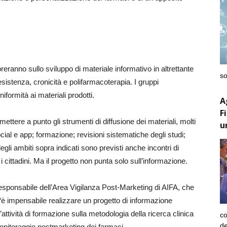
oreranno sullo sviluppo di materiale informativo in altrettante
so
esistenza, cronicità e polifarmacoterapia. I gruppi
iformità ai materiali prodotti.
A
F
mettere a punto gli strumenti di diffusione dei materiali, molti
u
ocial e app; formazione; revisioni sistematiche degli studi;
li ambiti sopra indicati sono previsti anche incontri di
i cittadini. Ma il progetto non punta solo sull’informazione.
responsabile dell’Area Vigilanza Post-Marketing di AIFA, che
 “è impensabile realizzare un progetto di informazione
ttività di formazione sulla metodologia della ricerca clinica
co
de
onitoraggio postmarketing dei farmaci.