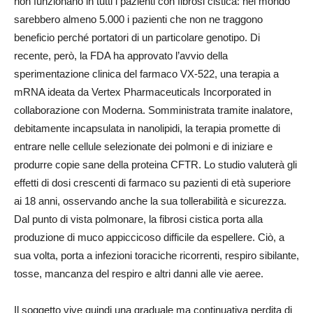
non funzionano in tutti i pazienti con fibrosi cistica: nel mondo
sarebbero almeno 5.000 i pazienti che non ne traggono
beneficio perché portatori di un particolare genotipo. Di
recente, però, la FDA ha approvato l’avvio della
sperimentazione clinica del farmaco VX-522, una terapia a
mRNA ideata da Vertex Pharmaceuticals Incorporated in
collaborazione con Moderna. Somministrata tramite inalatore,
debitamente incapsulata in nanolipidi, la terapia promette di
entrare nelle cellule selezionate dei polmoni e di iniziare e
produrre copie sane della proteina CFTR. Lo studio valuterà gli
effetti di dosi crescenti di farmaco su pazienti di età superiore
ai 18 anni, osservando anche la sua tollerabilità e sicurezza.
Dal punto di vista polmonare, la fibrosi cistica porta alla
produzione di muco appiccicoso difficile da espellere. Ciò, a
sua volta, porta a infezioni toraciche ricorrenti, respiro sibilante,
tosse, mancanza del respiro e altri danni alle vie aeree.
Il soggetto vive quindi una graduale ma continuativa perdita di