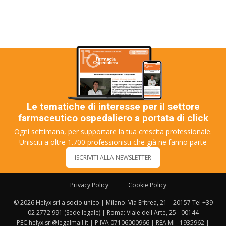
Le tematiche di interesse per il settore
farmaceutico ospedaliero a portata di click
Ogni settimana, per supportare la tua crescita professionale.
Unisciti a oltre 1.700 professionisti che già ne fanno parte
ISCRIVITI ALLA NEWSLETTER
Privacy Policy
Cookie Policy
© 2026 Helyx srl a socio unico | Milano: Via Eritrea, 21 – 20157 Tel +39
02 2772 991 (Sede legale) | Roma: Viale dell'Arte, 25 - 00144
PEC helyx.srl@legalmail.it | P.IVA 07106000966 | REA MI - 1935962 |