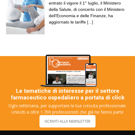
entrato il vigore il 1° luglio, il Ministero
della Salute, di concerto con il Ministero
dell’Economia e delle Finanze, ha
aggiornato le tariffe
[...]
Le tematiche di interesse per il settore
farmaceutico ospedaliero a portata di click
Ogni settimana, per supportare la tua crescita professionale.
Unisciti a oltre 1.700 professionisti che già ne fanno parte
ISCRIVITI ALLA NEWSLETTER