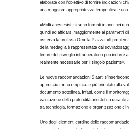
elaborate con l’obiettivo di fornire indicazioni ch
una maggiore appropriatezza terapeutica e una p
«Molti anestesisti si sono formati in anni nei qu
quindi ad affidarsi maggiormente ai parametri cli
osserva la prof.ssa Ornella Piazza. «Il problema,
della medaglia è rappresentata dal sovradosaggi
timore del risveglio intraoperatorio può indurre a
realmente necessarie per il singolo paziente».
Le nuove raccomandazioni Siaarti s’inseriscon
approccio meno empirico e più orientato alla valut
documento sottolinea, infatti, come il monitora
valutazione della profondità anestetica durant
tra tecnologia, formazione e organizzazione clin
Uno degli elementi cardine delle raccomandazion