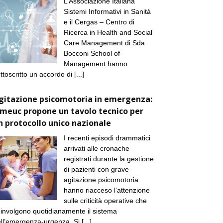
L’Associazione Italiana
Sistemi Informativi in Sanità
e il Cergas – Centro di
Ricerca in Health and Social
Care Management di Sda
Bocconi School of
Management hanno
ttoscritto un accordo di
[...]
gitazione psicomotoria in emergenza:
imeuc propone un tavolo tecnico per
n protocollo unico nazionale
I recenti episodi drammatici
arrivati alle cronache
registrati durante la gestione
di pazienti con grave
agitazione psicomotoria
hanno riacceso l’attenzione
sulle criticità operative che
involgono quotidianamente il sistema
ll’emergenza-urgenza. Si
[...]