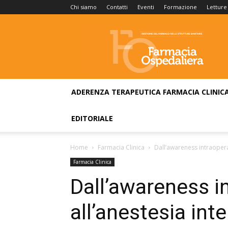
Chi siamo
Contatti
Eventi
Formazione
Letture
Farmacia
Ospedaliera
ADERENZA TERAPEUTICA
FARMACIA CLINIC
EDITORIALE
Home
Farmacia Clinica
Dall’awareness intraoperat
Farmacia Clinica
Dall’awareness i
all’anestesia inte