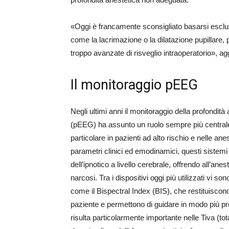
«Oggi è francamente sconsigliato basarsi esclu
come la lacrimazione o la dilatazione pupillare
troppo avanzate di risveglio intraoperatorio», a
Il monitoraggio pEEG
Negli ultimi anni il monitoraggio della profondit
(pEEG) ha assunto un ruolo sempre più centrale 
particolare in pazienti ad alto rischio e nelle an
parametri clinici ed emodinamici, questi sistemi c
dell’ipnotico a livello cerebrale, offrendo all’an
narcosi. Tra i dispositivi oggi più utilizzati vi 
come il Bispectral Index (BIS), che restituiscono
paziente e permettono di guidare in modo più pre
risulta particolarmente importante nelle Tiva (t