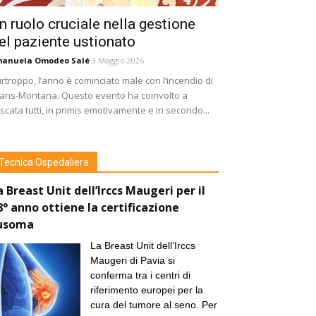
n ruolo cruciale nella gestione
el paziente ustionato
manuela Omodeo Salé
3 Maggio 2026
rtroppo, l’anno è cominciato male con l’incendio di
ans-Montana. Questo evento ha coinvolto a
scata tutti, in primis emotivamente e in secondo...
Tecnica Ospedaliera
a Breast Unit dell’Irccs Maugeri per il
8° anno ottiene la certificazione
usoma
La Breast Unit dell’Irccs
Maugeri di Pavia si
conferma tra i centri di
riferimento europei per la
cura del tumore al seno. Per