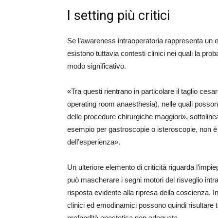
I setting più critici
Se l’awareness intraoperatoria rappresenta un ev
esistono tuttavia contesti clinici nei quali la pr
modo significativo.
«Tra questi rientrano in particolare il taglio ce
operating room anaesthesia), nelle quali possono
delle procedure chirurgiche maggiori», sottolin
esempio per gastroscopie o isteroscopie, non è ra
dell’esperienza».
Un ulteriore elemento di criticità riguarda l’impi
può mascherare i segni motori del risveglio int
risposta evidente alla ripresa della coscienza. I
clinici ed emodinamici possono quindi risultare t
profondità anestetica non adeguata.