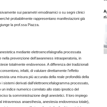
A
sivamente sui parametri emodinamici o su segni clinici
r
, perché probabilmente rappresentano manifestazioni già
ggiunge la prof.ssa Piazza.
à anestetica mediante elettroencefalografia processata
nella prevenzione dell’awareness intraoperatoria, in
estesie totalmente endovenose. A differenza dei tradizionali
onsentono, infatti, di valutare direttamente l’effetto
estesista una misura più accurata della reale profondità della
sono i sistemi derivati dall’elettroencefalogramma processato,
 un indice numerico correlato allo stato ipnotico del
ciso la somministrazione degli anestetici. Il loro impiego
otal intravenous anaesthesia, anestesia endovenosa totale),