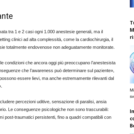
ante
T
M
ata tra 1 e 2 casi ogni 1.000 anestesie generali, ma il
r
tting clinici ad alta complessità, come la cardiochirurgia, il
tesie totalmente endovenose non adeguatamente monitorate.
delle condizioni che ancora oggi più preoccupano l’anestesista
e conseguenze che l’awareness può determinare sul paziente»,
possono essere lievi, ma anche estremamente rilevanti dal
».
Mi
sv
ncludere percezioni uditive, sensazione di paralisi, ansia
atorio. Le conseguenze psicologiche non sono trascurabili:
I
mi post-traumatici persistenti, fino a quadri compatibili con
c
B