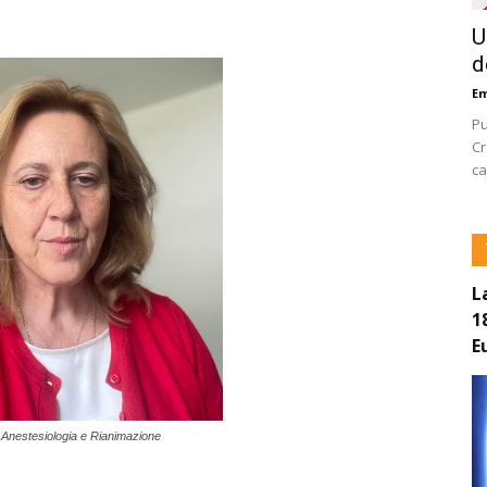
U
d
E
Pu
Cr
ca
L
1
E
 Anestesiologia e Rianimazione