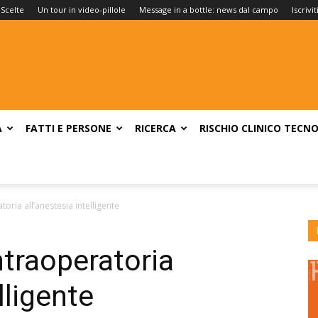
 Scelte
Un tour in video-pillole
Message in a bottle: news dal campo
Iscrivi
A
FATTI E PERSONE
RICERCA
RISCHIO CLINICO
TECNO
oria all’anestesia intelligente
ntraoperatoria
lligente