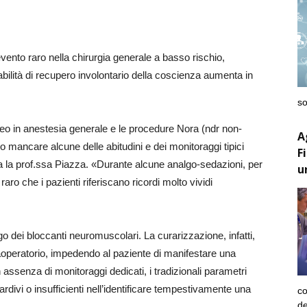
ento raro nella chirurgia generale a basso rischio,
obabilità di recupero involontario della coscienza aumenta in
so
sareo in anestesia generale e le procedure Nora (ndr non-
A
 mancare alcune delle abitudini e dei monitoraggi tipici
F
ea la prof.ssa Piazza. «Durante alcune analgo-sedazioni, per
u
ro che i pazienti riferiscano ricordi molto vividi
ego dei bloccanti neuromuscolari. La curarizzazione, infatti,
raoperatorio, impedendo al paziente di manifestare una
n assenza di monitoraggi dedicati, i tradizionali parametri
ardivi o insufficienti nell’identificare tempestivamente una
co
de