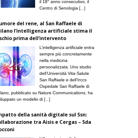
il 18° anno consecutivo, il
Centro di Senologia
[...]
umore del rene, al San Raffaele di
ilano l’intelligenza artificiale stima il
ischio prima dell’intervento
L’intelligenza artificiale entra
sempre più concretamente
nella medicina
personalizzata. Uno studio
dell’Università Vita-Salute
San Raffaele e dell’Irccs
Ospedale San Raffaele di
lano, pubblicato su Nature Communications, ha
iluppato un modello di
[...]
mpatto della sanità digitale sul Ssn:
ollaborazione tra Aisis e Cergas – Sda
occoni