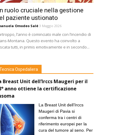
n ruolo cruciale nella gestione
el paziente ustionato
manuela Omodeo Salé
3 Maggio 2026
rtroppo, l’anno è cominciato male con l’incendio di
ans-Montana. Questo evento ha coinvolto a
scata tutti, in primis emotivamente e in secondo...
Tecnica Ospedaliera
a Breast Unit dell’Irccs Maugeri per il
8° anno ottiene la certificazione
usoma
La Breast Unit dell’Irccs
Maugeri di Pavia si
conferma tra i centri di
riferimento europei per la
cura del tumore al seno. Per