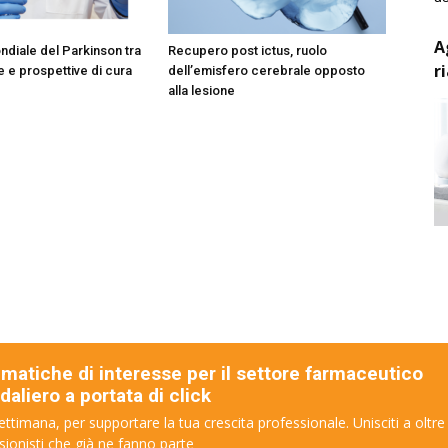
A
ndiale del Parkinson tra
Recupero post ictus, ruolo
r
 e prospettive di cura
dell’emisfero cerebrale opposto
alla lesione
ematiche di interesse per il settore farmaceutico
aliero a portata di click
ettimana, per supportare la tua crescita professionale. Unisciti a oltre
sionisti che già ne fanno parte