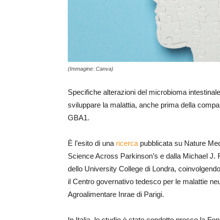
(Immagine: Canva)
Specifiche alterazioni del microbioma intestinal
sviluppare la malattia, anche prima della compars
GBA1.
È l’esito di una
ricerca
pubblicata su Nature Medi
Science Across Parkinson’s e dalla Michael J. 
dello University College di Londra, coinvolgend
il Centro governativo tedesco per le malattie ne
Agroalimentare Inrae di Parigi.
In Italia, lo studio è stato condotto presso la 