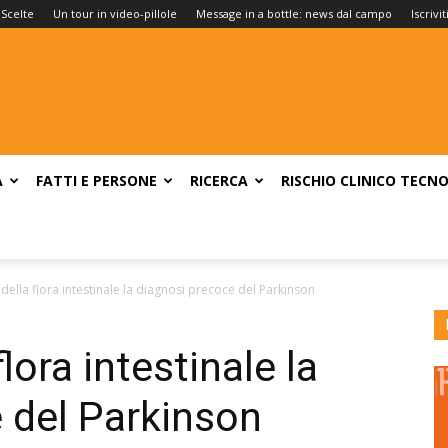
 Scelte
Un tour in video-pillole
Message in a bottle: news dal campo
Iscrivi
A
FATTI E PERSONE
RICERCA
RISCHIO CLINICO
TECNO
i della flora intestinale la diagnosi precoce del Parkinson
flora intestinale la
 del Parkinson