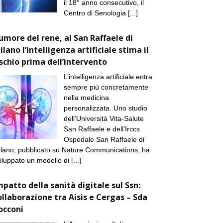
il 18° anno consecutivo, il
Centro di Senologia
[...]
umore del rene, al San Raffaele di
ilano l’intelligenza artificiale stima il
ischio prima dell’intervento
L’intelligenza artificiale entra
sempre più concretamente
nella medicina
personalizzata. Uno studio
dell’Università Vita-Salute
San Raffaele e dell’Irccs
Ospedale San Raffaele di
lano, pubblicato su Nature Communications, ha
iluppato un modello di
[...]
mpatto della sanità digitale sul Ssn:
ollaborazione tra Aisis e Cergas – Sda
occoni