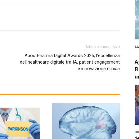
so
Articolo successivo
AboutPharma Digital Awards 2026, l’eccellenza
A
dell’healthcare digitale tra IA, patient engagement
F
e innovazione clinica
u
co
de