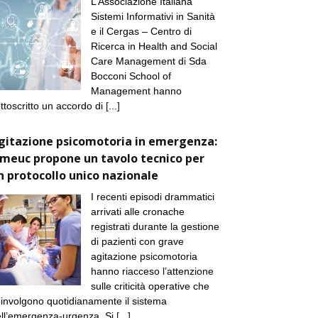
L’Associazione Italiana
Sistemi Informativi in Sanità
e il Cergas – Centro di
Ricerca in Health and Social
Care Management di Sda
Bocconi School of
Management hanno
ttoscritto un accordo di
[...]
gitazione psicomotoria in emergenza:
imeuc propone un tavolo tecnico per
n protocollo unico nazionale
I recenti episodi drammatici
arrivati alle cronache
registrati durante la gestione
di pazienti con grave
agitazione psicomotoria
hanno riacceso l’attenzione
sulle criticità operative che
involgono quotidianamente il sistema
ll’emergenza-urgenza. Si
[...]