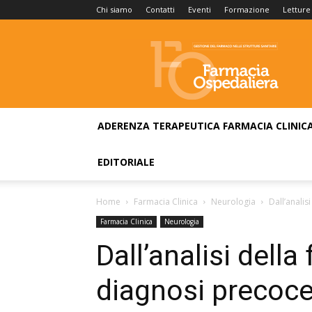
Chi siamo
Contatti
Eventi
Formazione
Letture
Farmacia
Ospedaliera
ADERENZA TERAPEUTICA
FARMACIA CLINIC
EDITORIALE
Home
Farmacia Clinica
Neurologia
Dall’analis
Farmacia Clinica
Neurologia
Dall’analisi della 
diagnosi precoce