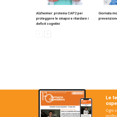
Alzheimer: proteina CAP2 per
Giornata mo
proteggere le sinapsi e ritardare i
prevenzione
deficit cognitivi
Le t
osped
Ogni s
profes