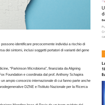
U
d
E
Pu
Cr
ca
e possono identificare precocemente individui a rischio di
a dei sintomi, inclusi soggetti portatori di varianti del gene
L
1
cine, “Parkinson Microbioma”, finanziata da Aligning
E
Fox Foundation e coordinata dal prof. Anthony Schapira
o un ampio consorzio internazionale di cui fanno parte anche
urodegenerative DZNE e l’Istituto Nazionale per la Ricerca
Fondazione Mondino Irccs di Pavia da un team guidato dal