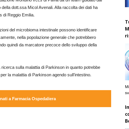
 della dott.ssa Micol Avenali. Alla raccolta dei dati ha
ccs di Reggio Emilia.
T
M
azioni del microbioma intestinale possono identificare
r
ticamente, nella popolazione generale che potrebbero
endo quindi da marcatore precoce dello sviluppo della
ricerca sulla malattia di Parkinson in quanto potrebbe
per la malattia di Parkinson agendo sull’intestino.
Mi
sv
ati a Farmacia Ospedaliera
I
c
B